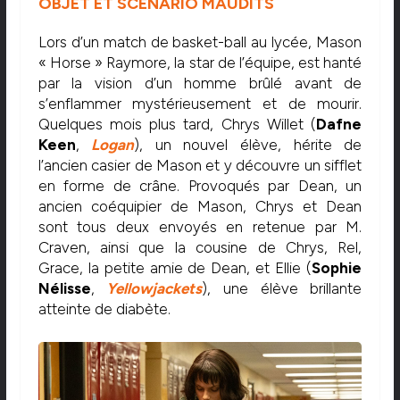
OBJET ET SCÉNARIO MAUDITS
Lors d’un match de basket-ball au lycée, Mason
« Horse » Raymore, la star de l’équipe, est hanté
par la vision d’un homme brûlé avant de
s’enflammer mystérieusement et de mourir.
Quelques mois plus tard, Chrys Willet (
Dafne
Keen
,
Logan
), un nouvel élève, hérite de
l’ancien casier de Mason et y découvre un sifflet
en forme de crâne. Provoqués par Dean, un
ancien coéquipier de Mason, Chrys et Dean
sont tous deux envoyés en retenue par M.
Craven, ainsi que la cousine de Chrys, Rel,
Grace, la petite amie de Dean, et Ellie (
Sophie
Nélisse
,
Yellowjackets
), une élève brillante
atteinte de diabète.