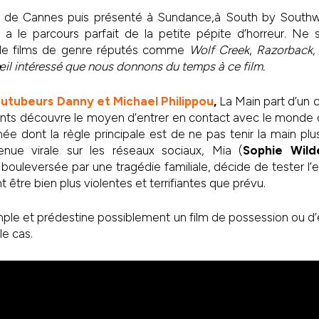
al de Cannes puis présenté à Sundance,à South by South
 a le parcours parfait de la petite pépite d’horreur. Ne
re de films de genre réputés comme
Wolf Creek
,
Razorback
œil intéressé que nous donnons du temps à ce film.
utubeurs Danny et Michael Philippou
,
La Main part d’un c
nts découvre le moyen d’entrer en contact avec le monde d
 dont la règle principale est de ne pas tenir la main pl
enue virale sur les réseaux sociaux, Mia (
Sophie Wild
, bouleversée par une tragédie familiale, décide de tester l’
être bien plus violentes et terrifiantes que prévu.
mple et prédestine possiblement un film de possession ou d’
le cas.