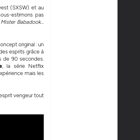
west (SXSW) et au
 sous-estimons pas
,
Mister Babadook…
oncept original : un
es esprits grâce à
us de 90 secondes.
e
, la série Netflix
expérience mais les
esprit vengeur tout