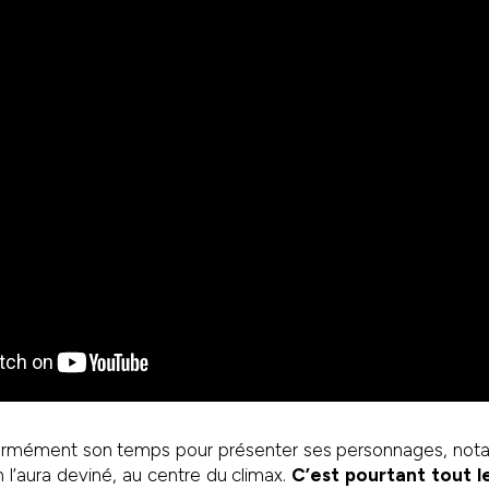
ormément son temps pour présenter ses personnages, not
n l’aura deviné, au centre du climax.
C’est pourtant tout l