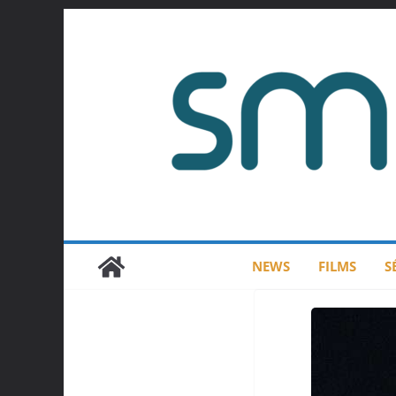
Passer
au
contenu
NEWS
FILMS
S