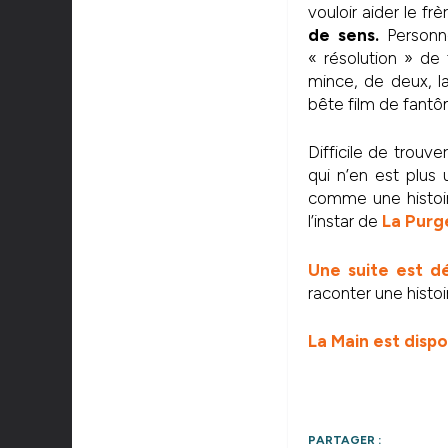
vouloir aider le f
de sens.
Personne
« résolution » de 
mince, de deux, la
bête film de fant
Difficile de trouve
qui n’en est plus 
comme une histoir
l’instar de
La Purg
Une suite est d
raconter une histoi
La Main est disp
PARTAGER :