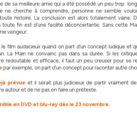
rère de sa meilleure amie qui a été possédé un peu trop lo
 ne cherche à comprendre, personne ne semble vouloir
toute histoire. La conclusion est alors totalement vaine. D
 toute fin est d’une facilité déconcertante. Sans cette Main
ôme vengeur.
r le film audacieux quand on part d’un concept ludique et qu
un. La Main ne convainc pas dans sa durée. Si les critiqu
e redoutable et efficace, il faut un peu creuser pour se 
e
par exemple, on part d’un concept pour raconter autre ch
éjà prévue
et il serait plus judicieux de partir vraiment 
re autour et de ne pas en faire un prétexte.
onible en DVD et blu-ray dès le 23 novembre.