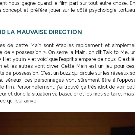
t nous gagne quand le film part sur tout autre chose. En e
 concept et préfère jouer sur le côté psychologie tortu
ND LA MAUVAISE DIRECTION
les de cette Main sont établies rapidement et simplemen
 de « possession ». On serre la Main, on dit Talk to Me, u
« I let you in » et voici que l’esprit s’empare de nous. C’est l
n et les autres vont cliver. Cette Main est un jeu pour ces j
s de possession. C’est un buzz qui circule sur les réseaux 
u sérieux, ces personnages vont sûrement être à l’oppos
le film. Personnellement, j’ai trouvé ça très idiot de voir cet
reur et donc la situation va basculer et les rires se taire, ma
ce qui leur arrive.