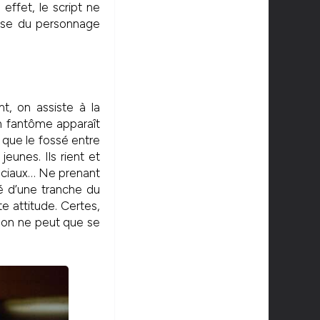
ffet, le script ne
euse du personnage
t, on assiste à la
n fantôme apparaît
à que le fossé entre
eunes. Ils rient et
sociaux… Ne prenant
é d’une tranche du
te attitude. Certes,
is on ne peut que se