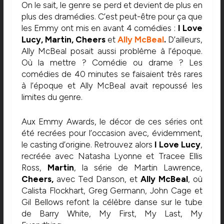
On le sait, le genre se perd et devient de plus en
plus des dramédies. C’est peut-être pour ça que
les Emmy ont mis en avant 4 comédies :
I Love
Lucy, Martin, Cheers
et
Ally McBeal
.
D’ailleurs,
Ally McBeal posait aussi problème à l’époque.
Où la mettre ? Comédie ou drame ? Les
comédies de 40 minutes se faisaient très rares
à l’époque et Ally McBeal avait repoussé les
limites du genre.
Aux Emmy Awards, le décor de ces séries ont
été recrées pour l’occasion avec, évidemment,
le casting d’origine. Retrouvez alors
I Love Lucy
,
recréée avec Natasha Lyonne et Tracee Ellis
Ross,
Martin
, la série de Martin Lawrence,
Cheers,
avec Ted Danson, et
Ally McBeal
, où
Calista Flockhart, Greg Germann, John Cage et
Gil Bellows refont la célèbre danse sur le tube
de Barry White, My First, My Last, My