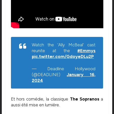
Watch the ‘Ally McBeal’ cast
reunite at the
#Emmys
pic.twitter.com/GdoyeDLu2P
— Deadline Hollywood
(@DEADLINE)
January 16,
2024
Et hors comédie, la classique
The
Sopranos
a
aussi été mise en lumière.