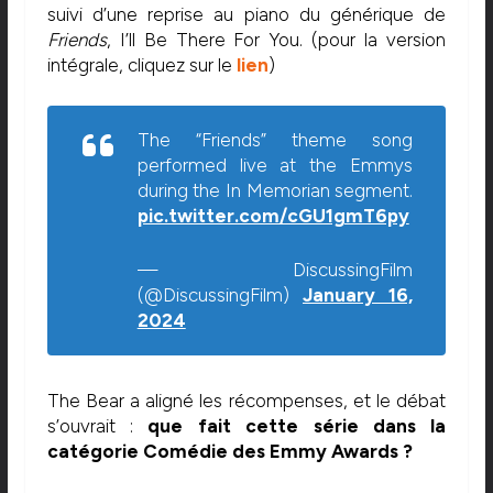
suivi d’une reprise au piano du générique de
Friends
, I’ll Be There For You. (pour la version
intégrale, cliquez sur le
lien
)
The “Friends” theme song
performed live at the Emmys
during the In Memorian segment.
pic.twitter.com/cGU1gmT6py
— DiscussingFilm
(@DiscussingFilm)
January 16,
2024
The Bear a aligné les récompenses, et le débat
s’ouvrait :
que fait cette série dans la
catégorie Comédie des Emmy Awards ?