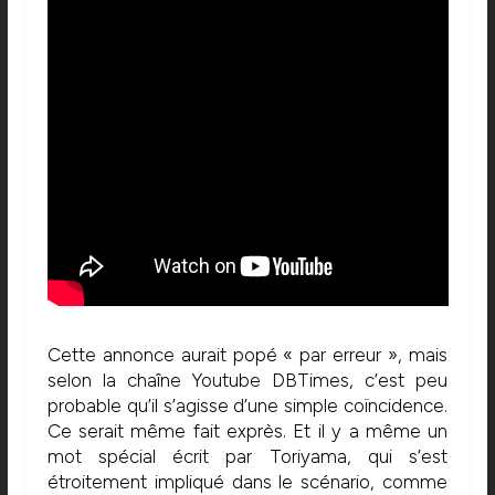
Cette annonce aurait popé « par erreur », mais
selon la chaîne Youtube DBTimes, c’est peu
probable qu’il s’agisse d’une simple coïncidence.
Ce serait même fait exprès. Et il y a même un
mot spécial écrit par Toriyama, qui s’est
étroitement impliqué dans le scénario, comme