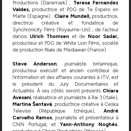
Productions (Danemark) ;
Teresa Fernandez
Valdes,
productrice et PDG de Te Espero en
Marte (Espagne) ;
Claire Mundell,
productrice,
directrice créative et fondatrice de
Synchronicity Films (Royaume-Uni) ; de l’acteur
danois
Ulrich Thomsen
et de
Noor Sadar,
producteur et PDG de White Lion Films, société
de production filiale de Mediawan (France).
Steve Anderson
, journaliste britannique,
producteur exécutif et ancien contrôleur de
l’information et des affaires courantes à ITV, est
le président du Jury Documentaires et
Actualités. À ses côtés seront présents
Chiara
Avesani
, réalisatrice et journaliste à Rai 3 (Italie),
Martina Šantavá
, productrice créative à Ceska
Televise (République tchèque),
André
Carvalho Ramos
, journaliste et présentateur à
CNN Portugal, et
Yann-Anthony Noghès
,