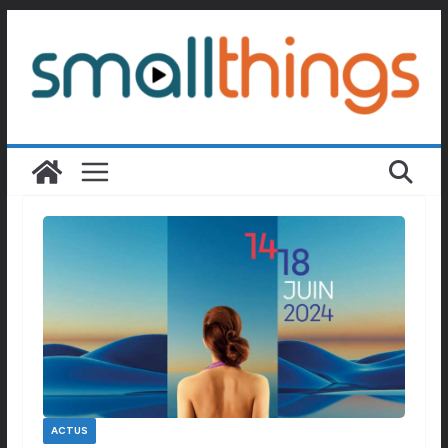
Passer
au
contenu
ACTUS