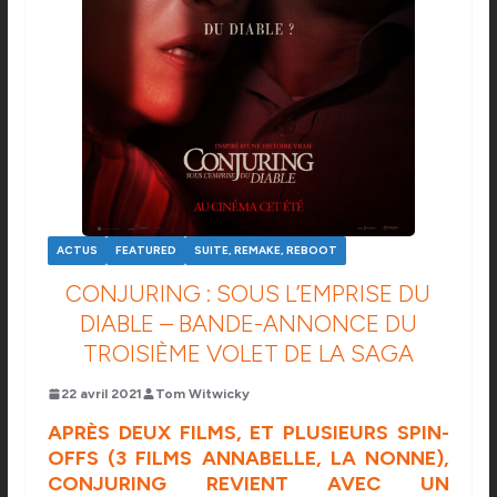
ACTUS
FEATURED
SUITE, REMAKE, REBOOT
CONJURING : SOUS L’EMPRISE DU
DIABLE – BANDE-ANNONCE DU
TROISIÈME VOLET DE LA SAGA
22 avril 2021
Tom Witwicky
APRÈS DEUX FILMS, ET PLUSIEURS SPIN-
OFFS (3 FILMS ANNABELLE, LA NONNE),
CONJURING REVIENT AVEC UN