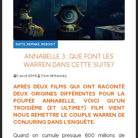
SUITE, REMAKE, REBOOT
ANNABELLE 3 : QUE FONT LES
WARREN DANS CETTE SUITE?
1 avril 2019
Tom Witwicky
APRÈS DEUX FILMS QUI ONT RACONTÉ
DEUX ORIGINES DIFFÈRENTES POUR LA
POUPÉE ANNABELLE, VOICI QU’UN
TROISIÈME (ET ULTIME?) FILM VIENT
NOUS REMETTRE LE COUPLE WARREN DE
CONJURING DANS L’ENQUÊTE.
Quand on cumule presque 600 millions de