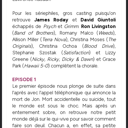
Pour les sériephiles, gros casting puisqu’on
retrouve
James Roday
et
David Giuntoli
échappés de
Psych
et
Grimm
.
Ron Livingston
(
Band
of Brothers
), Romany Malco (
Weeds
),
Allison Miller (
Terra Nova
), Christina Moses (
The
Originals
), Christina Ochoa (
Blood Drive
),
Stephanie Szostak (
Satisfaction
) et Lizzy
Greene (
Nicky, Ricky, Dicky & Dawn
) et Grace
Park (
Hawaii
5-0
) complètent la chorale.
EPISODE 1
Le premier épisode nous plonge de suite dans
l’après avec l’appel téléphonique qui annonce la
mort de Jon. Mort accidentelle ou suicide, tout
le monde est sous le choc. Mais après un
enterrement sobre, on retrouve notre petit
monde déjà sur le qui-vive pour savoir comment
faire son deuil. Chacun a, en effet, sa petite