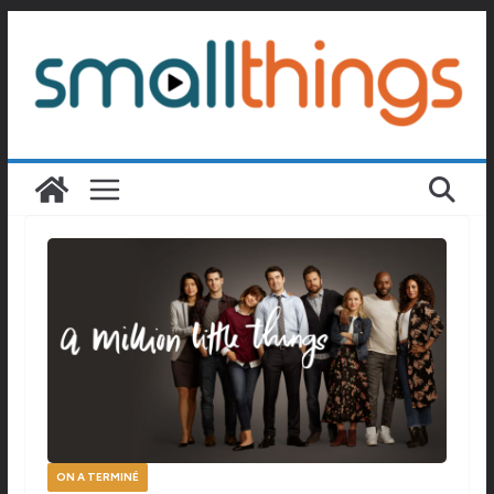
Passer
au
contenu
ON A TERMINÉ