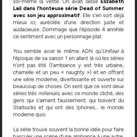
soi-même la vérité. On avait laissé
Elizabeth
Lail dans l’honteuse série Dead of Summer
avec son jeu approximatif
. Elle s’en sort déjà
mieux ici, auréolée d’une direction juste et
audacieuse. Dommage que l’épisode 4 annihile
ce sentiment avec un personnage plat.
You semble avoir le même ADN qu’
UnReal
à
l’époque de sa saison 1 en allant là où les séries
n’ont pas été (l’ambiance y est très urbaine,
charnelle et un peu « naughty ») et en offrant
une série moderne, divertissante et ouverte sur
beaucoup de choses. On sent que ce sont deux
séries très
millenials
, avec ce monde cliché, des
gens qui s’aiment faussement, qui boivent du
Starbucks et qui ont des Iphones… le monde
moderne quoi.
La série trouve souvent la bonne idée pour faire
basculer une scène d’une ambiance à une autre.