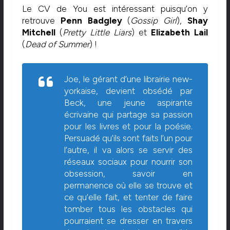
Le CV de You est intéressant puisqu’on y
retrouve
Penn Badgley
(
Gossip Girl
),
Shay
Mitchell
(
Pretty Little Liars
) et
Elizabeth Lail
(
Dead of Summer
) !
Joe, le gérant d’une librairie new-
yorkaise, devient obsédé par
Beck, une jeune aspirante
écrivaine qui partage sa passion
pour les livres et pour la poésie.
Persuadé qu’ils sont faits l’un pour
l’autre, il va alors se servir des
réseaux sociaux pour nourrir son
obsession, savoir en
permanence où elle se trouve et
ce qu’elle fait, et tenter de faire
tomber tous les obstacles qui
pourraient se dresser en travers