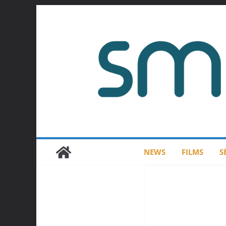
Passer
au
contenu
NEWS
FILMS
S