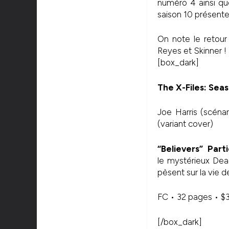
numéro 4 ainsi que
saison 10 présente
On note le retou
Reyes et Skinner !
[box_dark]
The X-Files: Sea
Joe Harris (scénar
(variant cover)
“Believers” Par
le mystérieux Deac
pèsent sur la vie d
FC • 32 pages • $
[/box_dark]