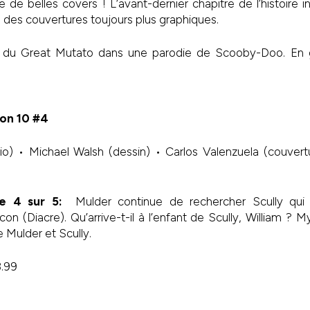
 de belles covers ! L’avant-dernier chapitre de l’histoire i
 des couvertures toujours plus graphiques.
r du Great Mutato dans une parodie de Scooby-Doo. En 
son 10 #4
io) • Michael Walsh (dessin) • Carlos Valenzuela (couvert
tie 4 sur 5:
Mulder continue de rechercher Scully qui
on (Diacre). Qu’arrive-t-il à l’enfant de Scully, William ? 
e Mulder et Scully.
3.99