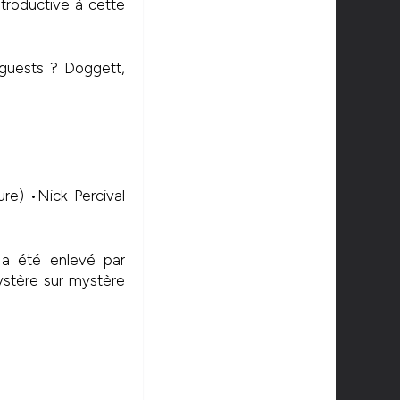
ntroductive à cette
guests ? Doggett,
ure) •Nick Percival
 a été enlevé par
Mystère sur mystère