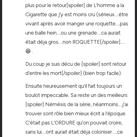
plus pour le retour[spoiler] de L’homme a la
Cigarette que j’y est moins cru (sérieux….étre
vivant après avoir manger une roquette….pas
une balle hein….ou une grenade….ca aurait
était déja gros….non ROQUETTE[/spoiler]….
😆 .
Du coup je suis décu de [spoiler] sont retour
d’entre les mort[/spoiler] (bien trop facile).
Ensuite heureusement qu’il fait toujours un
boulot impeccable. Sa reste un des meilleurs
[spoiler] Némésis de la série, néanmoins….j’ai
trouver sont rôle bien mieux écrit a l’époque.
C’était pas L’ORDURE qu’on pouvait croire,
sans lui….ont aurait était déja coloniser…..ce