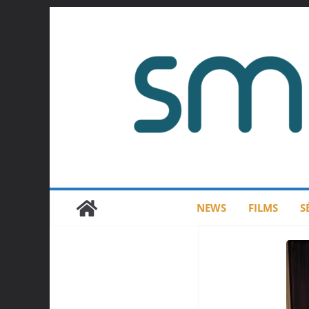
Passer
au
contenu
NEWS
FILMS
S