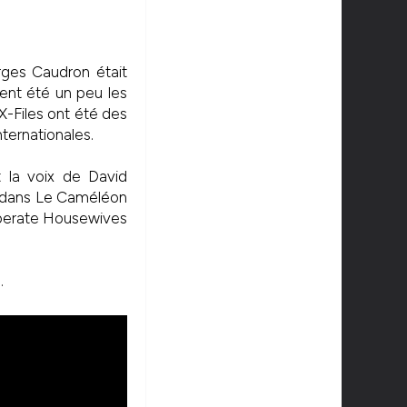
orges Caudron était
ient été un peu les
-Files ont été des
nternationales.
 la voix de David
ots dans Le Caméléon
esperate Housewives
.