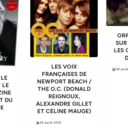
OR
SUR
LES 
LES VOIX
28 aoû
FRANÇAISES DE
 LE
NEWPORT BEACH /
 LE
THE O.C. (DONALD
ZINE
REIGNOUX,
RT DU
ALEXANDRE GILLET
E
ET CÉLINE MAUGE)
26 août 2021