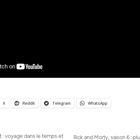
X
Reddit
Telegram
WhatsApp
t : voyage dans le temps et
Rick and Morty, saison 6 : plu