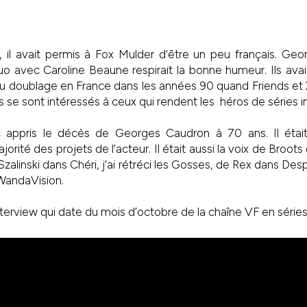
, il avait permis à Fox Mulder d’être un peu français. Ge
o avec Caroline Beaune respirait la bonne humeur. Ils ava
u doublage en France dans les années 90 quand Friends et X
 se sont intéressés à ceux qui rendent les héros de séries i
appris le décès de Georges Caudron à 70 ans. Il était
orité des projets de l’acteur. Il était aussi la voix de Bro
alinski dans Chéri, j’ai rétréci les Gosses, de Rex dans D
WandaVision.
nterview qui date du mois d’octobre de la chaîne VF en séries