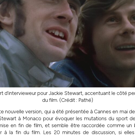
t d’intervieweur pour Jackie Stewart, accentuant le côté per
du film. (Crédit : Pathé)
te nouvelle version, qui a été présentée à Cannes en mai der
t Stewart à Monaco pour évoquer les mutations du sport de
t mise en fin de film, et semble être raccordée comme u
ur à la fin du film. Les 20 minutes de discussion, si ell