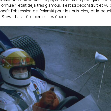
ormule 1 était déjà très glamour, il est ici déconstruit et vu 
onnaît l’obsession de Polanski pour les huis-clos, et la b
 Stewart a la tête bien sur les épaules.