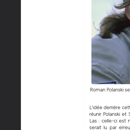
Roman Polanski ser
L’idée derrière cet
réunir Polanski e
Las : celle-ci es
serait lu par erre