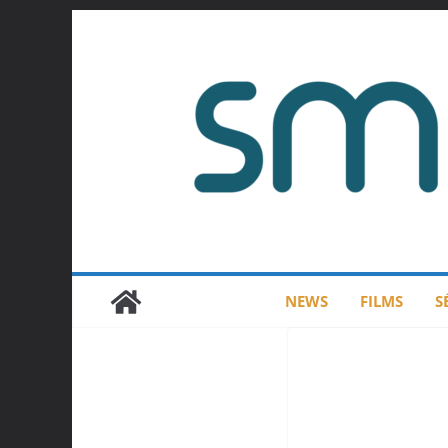
Passer
au
contenu
NEWS
FILMS
S