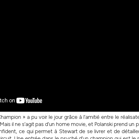
mpion » a pu voir le jour grâce à l’amitié entre le réalisa
 Mais il ne s’agit pas d’un home movie, et Polanski prend un 
nfident, ce qui permet à Stewart de se livrer et de détailler
rcuit. Une entrée dans le psyché d’un champion qui est le pr