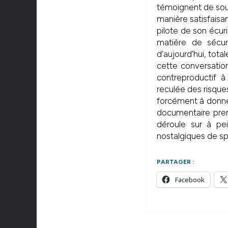
témoignent de souv
manière satisfaisan
pilote de son écuri
matière de sécur
d’aujourd’hui, tota
cette conversation
contreproductif à
reculée des risques
forcément à donner
documentaire pren
déroule sur à pei
nostalgiques de sp
PARTAGER :
Facebook