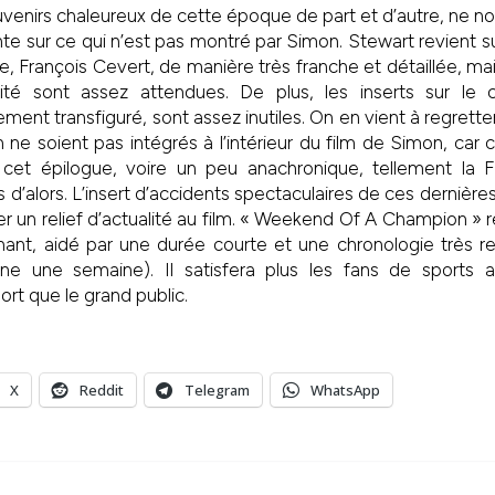
enirs chaleureux de cette époque de part et d’autre, ne no
te sur ce qui n’est pas montré par Simon. Stewart revient su
e, François Cevert, de manière très franche et détaillée, ma
ité sont assez attendues. De plus, les inserts sur le 
lement transfiguré, sont assez inutiles. On en vient à regret
 ne soient pas intégrés à l’intérieur du film de Simon, car
 cet épilogue, voire un peu anachronique, tellement la F1
 d’alors. L’insert d’accidents spectaculaires de ces dernièr
 un relief d’actualité au film. « Weekend Of A Champion »
ant, aidé par une durée courte et une chronologie très res
ne une semaine). Il satisfera plus les fans de sports 
ort que le grand public.
X
Reddit
Telegram
WhatsApp