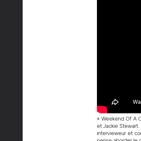
« Weekend Of A Cha
et Jackie Stewart.
intervieweur et co
pense aborder le ci