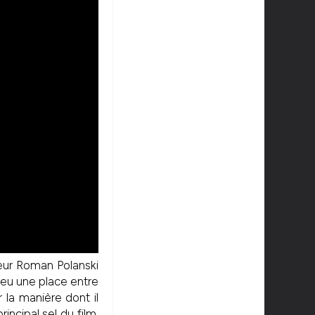
teur Roman Polanski
peu une place entre
 la manière dont il
incipal sel du film.