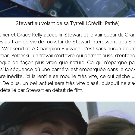
Stewart au volant de sa Tyrrell. (Crédit : Pathé)
énier et Grace Kelly accueillir Stewart et le vainqueur du Gran
res du train de vie de rockstar de Stewart intéressent peu Si
 « Weekend of A Champion » vivace, c’est sans aucun doute 
an Polanski : un travail d’orfèvre qui permet aussi d’entend
oque de façon plus vraie que nature. Ce qui n’épargne pa
si la séquence où une caméra est embarquée dans le cockpi
e inédite, ici la lentille se mouille très vite, ce qui gâche 
 De plus, un oeil actuel sera très vite blasé, puisqu’il ne s’ag
 détaillé par Stewart en début de film.