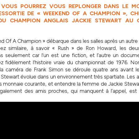
, VOUS POURREZ VOUS REPLONGER DANS LE M
ESSORTIE DE « WEEKEND OF A CHAMPION », C
DU CHAMPION ANGLAIS JACKIE STEWART AU 
 Of A Champion » débarque dans les salles après un autre f
sez similaire, à savoir « Rush » de Ron Howard, les deu
s seulement car l’un est une fiction, et l’autre un docume
ez fidèlement l’histoire vraie du championnat de 1976. Non
 la caméra de Frank Simon se déroule quatre ans avant 
e Stewart évolue dans un environnement très spartiate. Les 
rs monnaie courante, et entendre la femme de Jackie Stewar
 également des amis proches, qui manquent à l’appel, est