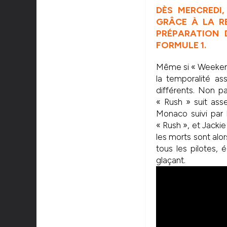
DÈS MERCREDI
GRÂCE À LA R
PRÉPARATION 
FORMULE 1.
Même si « Weekend
la temporalité as
différents. Non pa
« Rush » suit ass
Monaco suivi par
« Rush », et Jacki
les morts sont alo
tous les pilotes,
glaçant.