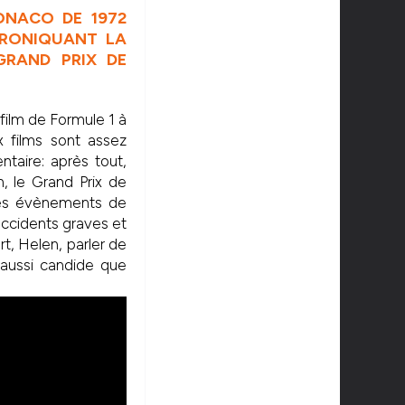
ONACO DE 1972
HRONIQUANT LA
GRAND PRIX DE
ilm de Formule 1 à
x films sont assez
ntaire: après tout,
, le Grand Prix de
les évènements de
accidents graves et
t, Helen, parler de
 aussi candide que