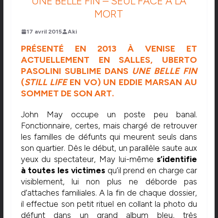
UNE BELLE FIN – SEUL FACE À LA
MORT
17 avril 2015
Aki
PRÉSENTÉ EN 2013 À VENISE ET
ACTUELLEMENT EN SALLES, UBERTO
PASOLINI SUBLIME DANS
UNE BELLE FIN
(
STILL LIFE
EN VO) UN EDDIE MARSAN AU
SOMMET DE SON ART.
John May occupe un poste peu banal.
Fonctionnaire, certes, mais chargé de retrouver
les familles de défunts qui meurent seuls dans
son quartier. Dès le début, un parallèle saute aux
yeux du spectateur, May lui-même
s’identifie
à toutes les victimes
qu’il prend en charge car
visiblement, lui non plus ne déborde pas
d’attaches familiales. A la fin de chaque dossier,
il effectue son petit rituel en collant la photo du
défunt dans un grand album bleu, très