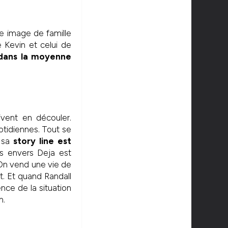
te image de famille
 Kevin et celui de
dans la moyenne
vent en découler.
uotidiennes. Tout se
i sa
story line est
urs envers Deja est
. On vend une vie de
t. Et quand Randall
nce de la situation
n.