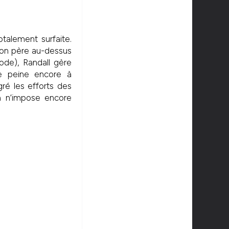
talement surfaite.
 son père au-dessus
ode), Randall gère
ne peine encore à
gré les efforts des
a n’impose encore