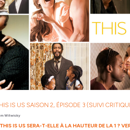
HIS IS US SAISON 2, ÉPISODE 3 (SUIVI CRITIQU
m Witwicky
THIS IS US SERA-T-ELLE À LA HAUTEUR DE LA 1 ? VE