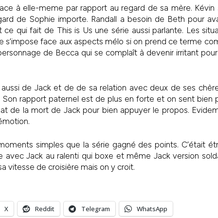
face à elle-meme par rapport au regard de sa mère. Kévin 
gard de Sophie importe. Randall a besoin de Beth pour av
 ce qui fait de This is Us une série aussi parlante. Les situ
e s’impose face aux aspects mélo si on prend ce terme comm
ersonnage de Becca qui se complaît à devenir irritant pour
 aussi de Jack et de de sa relation avec deux de ses chèr
le. Son rapport paternel est de plus en forte et on sent bien 
imat de la mort de Jack pour bien appuyer le propos. Evide
’émotion.
moments simples que la série gagné des points. C’était étr
 avec Jack au ralenti qui boxe et même Jack version sol
a vitesse de croisière mais on y croit.
X
Reddit
Telegram
WhatsApp