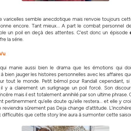
de varicelles semble anecdotique mais renvoie toujours cet
tionne encore. Tant mieux… A part le combat personnel de
ble un poil en deçà des attentes. C’est donc un épisode
re la série.
 Vu
 qui manie aussi bien le drama que les émotions qui doi
à bien jauger les histoires personnelles avec les affaires q
ur tout le monde. Petit bémol pour Randall cependant, s
 il y a clairement un surlignage un poil forcé. Son disco
sincère mais il est totalement annihilé par son ultime phrase
t pertinemment qu’elle doute qu’elle restera… et elle y croi
 reviendra sûrement pas Deja change d’attitude. L’incohére
difficultés que cette story line aura à surmonter cette saiso