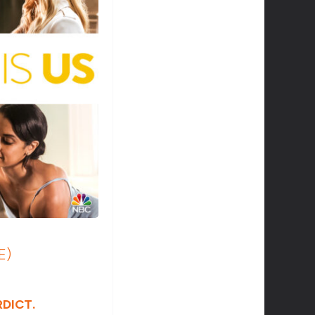
E)
RDICT.