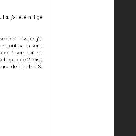
ci, j’ai été mitigé
e s’est dissipé, j’ai
nt tout car la série
isode 1 semblait ne
 Cet épisode 2 mise
ssance de This Is US.