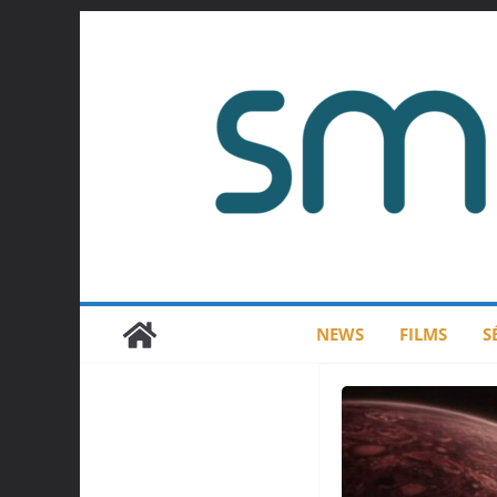
Passer
au
contenu
NEWS
FILMS
S