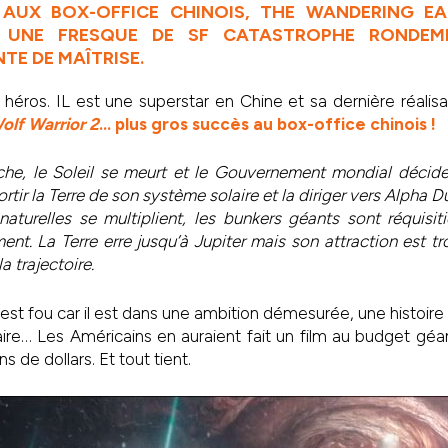
AUX BOX-OFFICE CHINOIS, THE WANDERING EA
T UNE FRESQUE DE SF CATASTROPHE RONDEM
TE DE MAÎTRISE.
 héros. IL est une superstar en Chine et sa dernière réalisa
olf Warrior 2
… plus gros succès au box-office chinois !
che, le Soleil se meurt et le Gouvernement mondial décide
rtir la Terre de son système solaire et la diriger vers Alpha 
aturelles se multiplient, les bunkers géants sont réquisit
t. La Terre erre jusqu’à Jupiter mais son attraction est tro
la trajectoire.
 est fou car il est dans une ambition démesurée, une histoire
ire… Les Américains en auraient fait un film au budget géant
ns de dollars. Et tout tient.