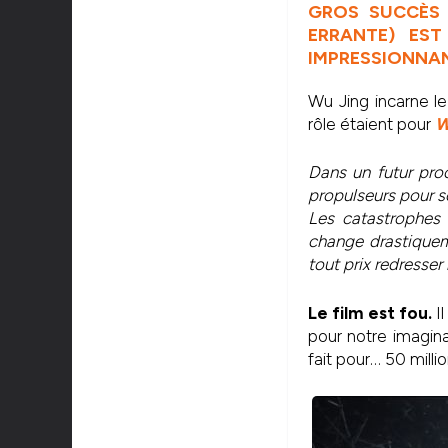
GROS SUCCÈS 
ERRANTE) ES
IMPRESSIONNAN
Wu Jing incarne le
rôle étaient pour
W
Dans un futur pro
propulseurs pour so
Les catastrophes n
change drastiquemen
tout prix redresser 
Le film est fou.
Il
pour notre imagina
fait pour… 50 millio