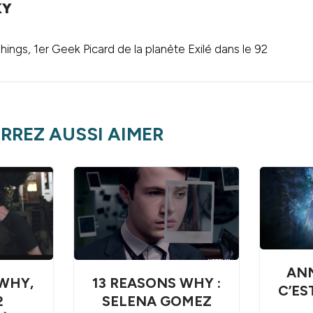
KY
ings, 1er Geek Picard de la planète Exilé dans le 92
RREZ AUSSI AIMER
ANN
WHY,
13 REASONS WHY :
C’ES
2
SELENA GOMEZ