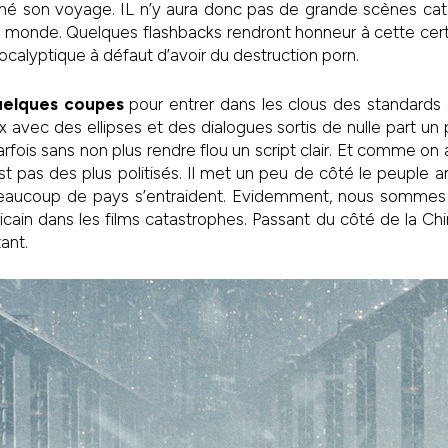
mé son voyage. IL n’y aura donc pas de grande scènes ca
u monde. Quelques flashbacks rendront honneur à cette certa
ocalyptique à défaut d’avoir du destruction porn.
uelques coupes
pour entrer dans les clous des standards 
x avec des ellipses et des dialogues sortis de nulle part un 
fois sans non plus rendre flou un script clair. Et comme on a 
est pas des plus politisés. Il met un peu de côté le peuple 
, beaucoup de pays s’entraident. Evidemment, nous sommes 
cain dans les films catastrophes. Passant du côté de la Chi
tant.