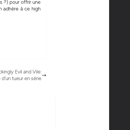
?) pour offrir une
n adhère à ce high
ingly Evil and Vile:
e d’un tueur en série