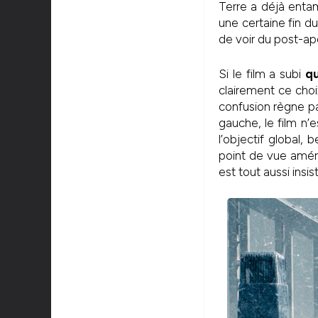
Terre a déjà enta
une certaine fin d
de voir du post-ap
Si le film a subi
q
clairement ce choi
confusion règne par
gauche, le film n’
l’objectif global
point de vue améri
est tout aussi insis