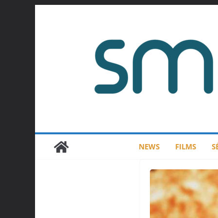
Passer
au
contenu
NEWS
FILMS
S