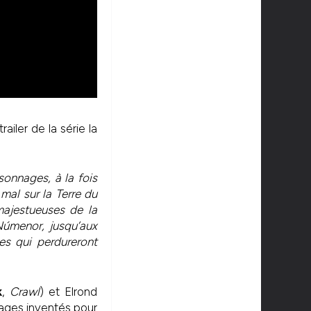
ailer de la série la
onnages, à la fois
mal sur la Terre du
majestueuses de la
Númenor, jusqu’aux
es qui perdureront
k
,
Crawl
) et Elrond
nages inventés pour