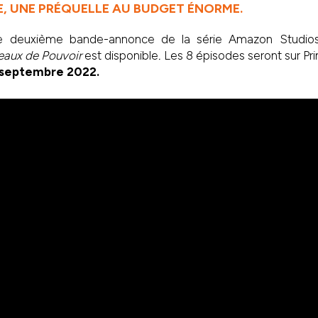
 UNE PRÉQUELLE AU BUDGET ÉNORME.
 deuxième bande-annonce de la série Amazon Studi
eaux de Pouvoir
est disponible
.
Les 8 épisodes seront sur Pr
 septembre 2022.