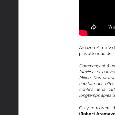
Amazon Prime Vid
plus attendue de l
Commençant à une 
familiers et nouve
Milieu. Des profo
capitale des elfe
confins de la car
longtemps après qu’
On y retrouvera 
(
Robert Aramay