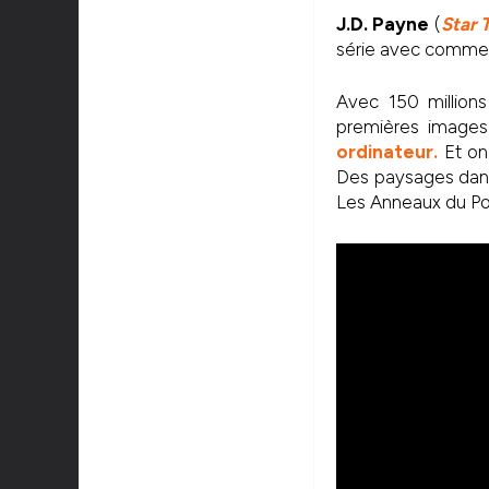
J.D. Payne
(
Star 
série avec comme
Avec 150 millions
premières images 
ordinateur.
Et on
Des paysages dant
Les Anneaux du Po