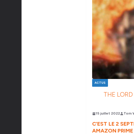
ACTUS
THE LORD 
15 juillet 2022
Tom 
C’EST LE 2 SEP
AMAZON PRIME 