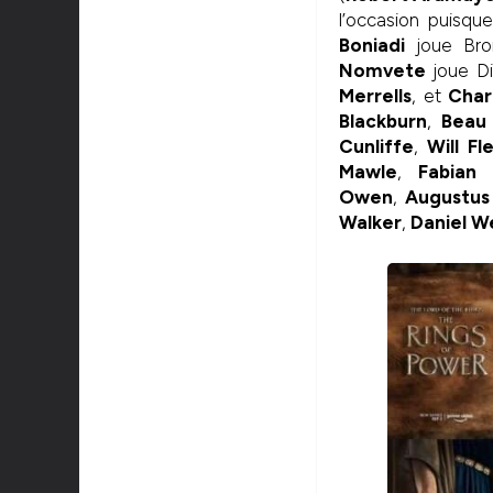
l’occasion puisqu
Boniadi
joue Br
Nomvete
joue D
Merrells
, et
Char
Blackburn
,
Beau
Cunliffe
,
Will Fl
Mawle
,
Fabian
Owen
,
Augustus
Walker
,
Daniel 