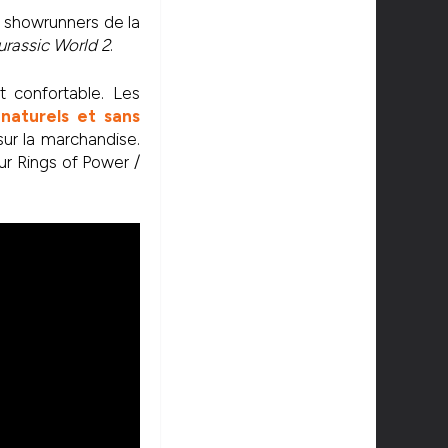
s showrunners de la
urassic World 2
.
t confortable. Les
naturels et sans
ur la marchandise.
r Rings of Power /