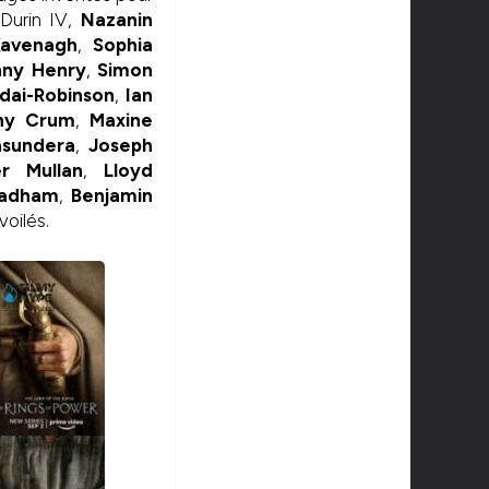
 Durin IV,
Nazanin
Kavenagh
,
Sophia
nny Henry
,
Simon
dai-Robinson
,
Ian
ny Crum
,
Maxine
asundera
,
Joseph
r Mullan
,
Lloyd
adham
,
Benjamin
oilés.