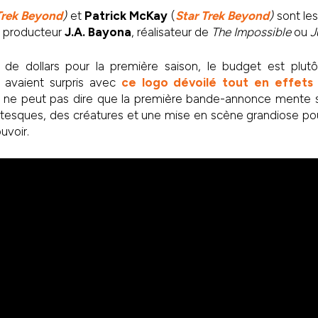
Trek Beyond
)
et
Patrick McKay
(
Star Trek Beyond
)
sont le
 producteur
J.A. Bayona
, réalisateur de
The Impossible
ou
J
 de dollars pour la première saison, le budget est plutô
avaient surpris avec
ce logo dévoilé tout en effets 
 ne peut pas dire que la première bande-annonce mente s
esques, des créatures et une mise en scène grandiose pou
uvoir.