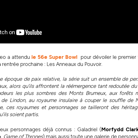
eo a attendu
le 56e Super Bowl
pour dévoiler le premier tr
a rentrée prochaine : Les Anneaux du Pouvoir.
époque de paix relative, la série suit un ensemble de pers
aux, alors qu’ils affrontent la réémergence tant redoutée du 
ndeurs les plus sombres des Monts Brumeux, aux forêts 
s de Lindon, au royaume insulaire à couper le souffle de 
te, ces royaumes et personnages se tailleront des héritag
ils soient partis.
deux personnages déjà connus :
Galadriel (
Morfydd Clar
o
,
Game of Thrones
) mais aussi toute une galerie de person