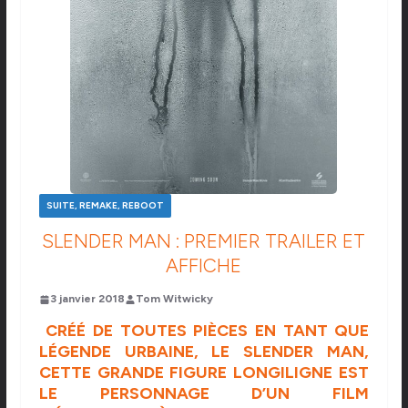
SUITE, REMAKE, REBOOT
SLENDER MAN : PREMIER TRAILER ET
AFFICHE
3 janvier 2018
Tom Witwicky
CRÉÉ DE TOUTES PIÈCES EN TANT QUE
LÉGENDE URBAINE, LE SLENDER MAN,
CETTE GRANDE FIGURE LONGILIGNE EST
LE PERSONNAGE D’UN FILM