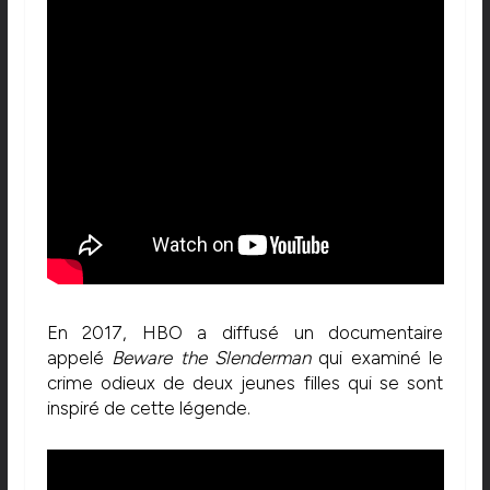
En 2017, HBO a diffusé un documentaire
appelé
Beware the Slenderman
qui examiné le
crime odieux de deux jeunes filles qui se sont
inspiré de cette légende.