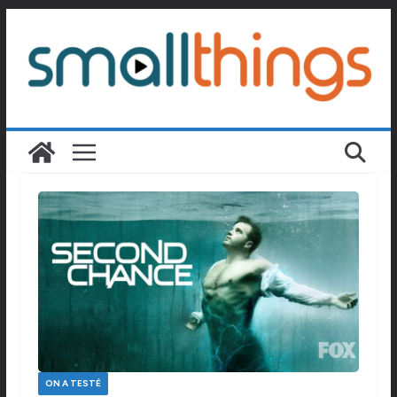
Passer
au
contenu
ON A TESTÉ