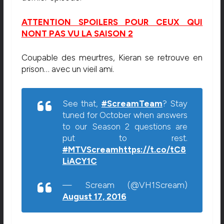
ATTENTION SPOILERS POUR CEUX QUI
NONT PAS VU LA SAISON 2
Coupable des meurtres, Kieran se retrouve en
prison… avec un vieil ami.
See that,
#ScreamTeam
? Stay
tuned for October when answers
to our Season 2 questions are
put to rest.
#MTVScream
https://t.co/tC8
LiACY1C
— Scream (@VH1Scream)
August 17, 2016