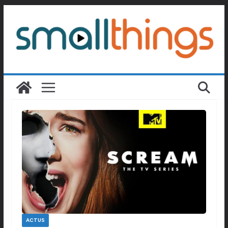
Passer
au
contenu
ACTUS