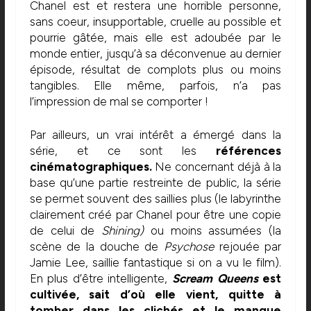
Chanel est et restera une horrible personne,
sans coeur, insupportable, cruelle au possible et
pourrie gâtée, mais elle est adoubée par le
monde entier, jusqu’à sa déconvenue au dernier
épisode, résultat de complots plus ou moins
tangibles. Elle même, parfois, n’a pas
l’impression de mal se comporter !
Par ailleurs, un vrai intérêt a émergé dans la
série, et ce sont les
références
cinématographiques.
Ne concernant déjà à la
base qu’une partie restreinte de public, la série
se permet souvent des saillies plus (le labyrinthe
clairement créé par Chanel pour être une copie
de celui de
Shining)
ou moins assumées (la
scène de la douche de
Psychose
rejouée par
Jamie Lee, saillie fantastique si on a vu le film).
En plus d’être intelligente,
S
cream Queens
est
cultivée, sait d’où elle vient, quitte à
tomber dans les clichés et le manque