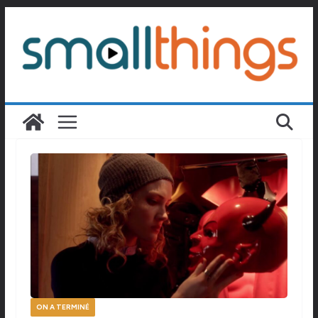
Passer
au
contenu
ON A TERMINÉ