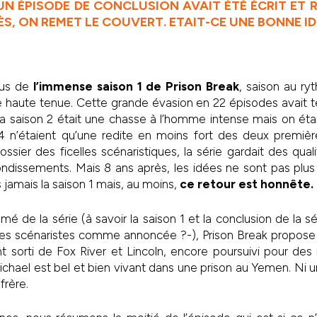
UN ÉPISODE DE CONCLUSION AVAIT ÉTÉ ÉCRIT ET R
ÈS, ON REMET LE COUVERT. ETAIT-CE UNE BONNE ID
ous de
l’immense saison 1 de Prison Break
, saison au ry
e haute tenue. Cette grande évasion en 22 épisodes avait 
La saison 2 était une chasse à l’homme intense mais on était
4 n’étaient qu’une redite en moins fort des deux premièr
rossier des ficelles scénaristiques, la série gardait des qua
ndissements. Mais 8 ans après, les idées ne sont pas plus
 jamais la saison 1 mais, au moins,
ce retour est honnête.
é de la série (à savoir la saison 1 et la conclusion de la s
les scénaristes comme annoncée ?-), Prison Break propose
 sorti de Fox River et Lincoln, encore poursuivi pour des
hael est bel et bien vivant dans une prison au Yemen. Ni un
frère.