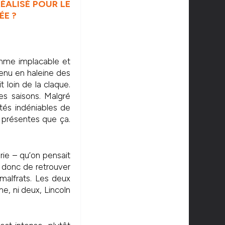
ÉALISÉ POUR LE
ÉE ?
thme implacable et
tenu en haleine des
 loin de la claque.
es saisons. Malgré
lités indéniables de
 présentes que ça.
érie – qu’on pensait
 donc de retrouver
 malfrats. Les deux
e, ni deux, Lincoln