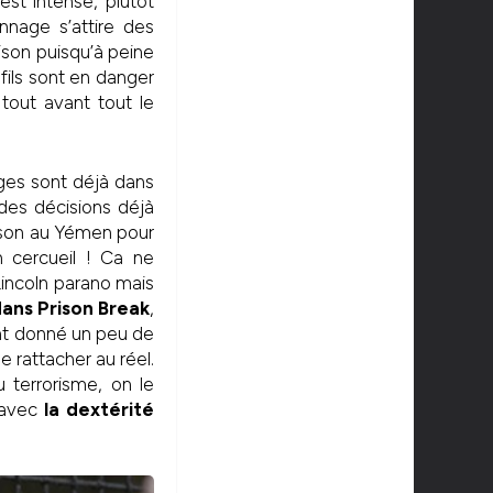
est intense, plutôt
nnage s’attire des
son puisqu’à peine
fils sont en danger
tout avant tout le
ges sont déjà dans
es décisions déjà
ison au Yémen pour
n cercueil ! Ca ne
incoln parano mais
dans Prison Break
,
ont donné un peu de
 rattacher au réel.
u terrorisme, on le
t avec
la dextérité