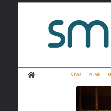
Passer
au
contenu
NEWS
FILMS
S