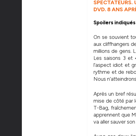
SPECTATEURS. 
DVD. 8 ANS APR
Spoilers indiqués
On se souvient t
aux cliffhangers d
millions de gens. 
Les saisons 3 et 
l’aspect idiot et g
rythme et de rebo
Nous n’atteindrons
Après un bref résum
mise de côté par 
T-Bag, fraîchement
apprennent que Mic
va aller sauver son 