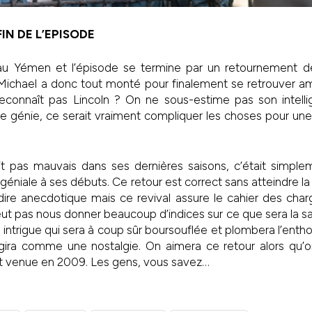
FIN DE L’EPISODE
u Yémen et l’épisode se termine par un retournement de
 Michael a donc tout monté pour finalement se retrouver a
 reconnaît pas Lincoln ? On ne sous-estime pas son intelli
e génie, ce serait vraiment compliquer les choses pour une
ait pas mauvais dans ses dernières saisons, c’était simpl
géniale à ses débuts. Ce retour est correct sans atteindre la
à dire anecdotique mais ce revival assure le cahier des cha
ut pas nous donner beaucoup d’indices sur ce que sera la sais
e intrigue qui sera à coup sûr boursouflée et plombera l’enth
ira comme une nostalgie. On aimera ce retour alors qu’on
it venue en 2009. Les gens, vous savez…