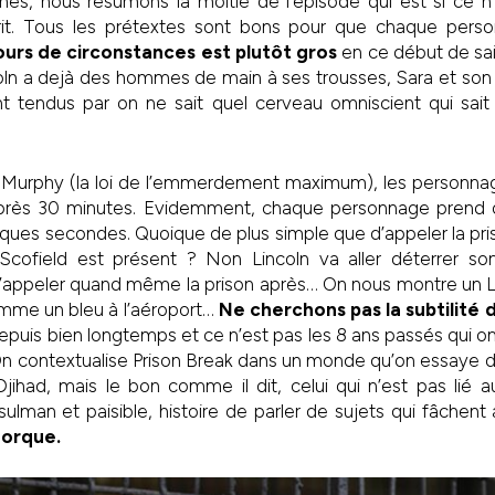
es, nous résumons la moitié de l’épisode qui est si ce n’
it. Tous les prétextes sont bons pour que chaque perso
urs de circonstances est plutôt gros
en ce début de sai
oln a dejà des hommes de main à ses trousses, Sara et son 
t tendus par on ne sait quel cerveau omniscient qui sait 
e Murphy (la loi de l’emmerdement maximum), les personna
près 30 minutes. Evidemment, chaque personnage prend d
lques secondes. Quoique de plus simple que d’appeler la pr
 Scofield est présent ? Non Lincoln va aller déterrer so
’appeler quand même la prison après… On nous montre un L
comme un bleu à l’aéroport…
Ne cherchons pas la subtilité 
 depuis bien longtemps et ce n’est pas les 8 ans passés qui 
 On contextualise Prison Break dans un monde qu’on essaye de
jihad, mais le bon comme il dit, celui qui n’est pas lié a
lman et paisible, histoire de parler de sujets qui fâchen
orque.