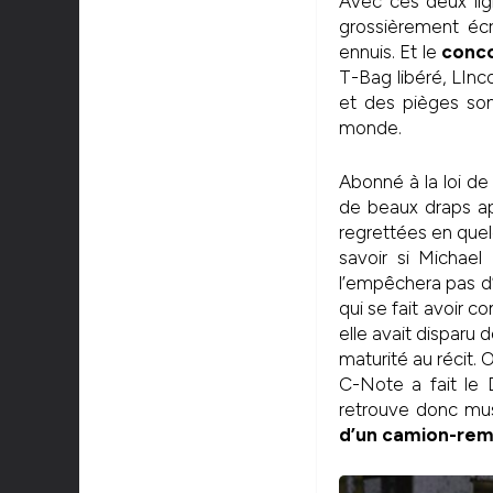
Avec ces deux lign
grossièrement écr
ennuis. Et le
conco
T-Bag libéré, LInc
et des pièges son
monde.
Abonné à la loi d
de beaux draps a
regrettées en que
savoir si Michael
l’empêchera pas d
qui se fait avoir 
elle avait disparu
maturité au récit.
C-Note a fait le D
retrouve donc musu
d’un camion-rem