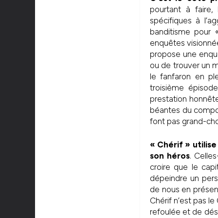
pourtant à faire
spécifiques à l’a
banditisme pour «
enquêtes visionnée
propose une enquê
ou de trouver un mo
le fanfaron en pl
troisième épisode
prestation honnête 
béantes du comport
font pas grand-ch
« Chérif » utilis
son héros
. Celle
croire que le capi
dépeindre un pers
de nous en présente
Chérif n’est pas l
refoulée et de dés