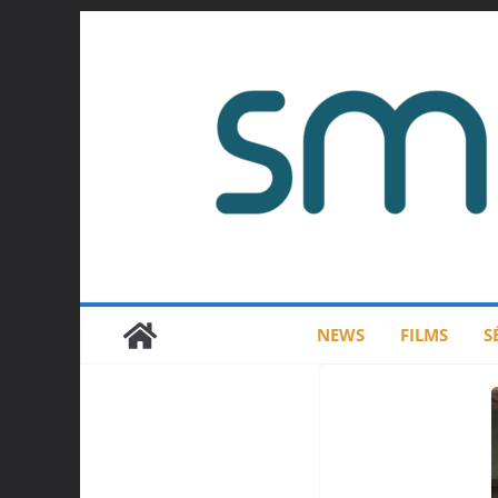
Passer
au
contenu
NEWS
FILMS
S