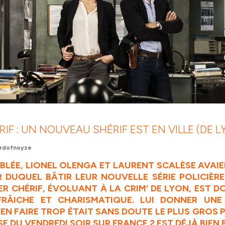
RIF : UN NOUVEAU SHÉRIF EST EN VILLE (DE L
rdofnoyze
MBLÉE, LIONEL OLENGA ET LAURENT SCALÈSE AVAIE
DUQUEL BÂTIR LEUR NOUVELLE SÉRIE POLICIÈRE, 
ER CHÉRIF
, ÉVOLUANT À LA CRIM’ DE LYON, EST 
FRÂICHE
ET CHARISMATIQUE. LUI DONNER UNE
EN FAIRE TROP ÉTAIT SANS DOUTE LE PLUS GROS PA
E DU VENDREDI SOIR SUR FRANCE 2 EST DÉJÀ BIEN B