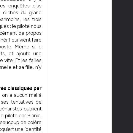
des enquêtes plus
s clichés du grand
anmoins, les trois
es : le pilote nous
orcément de propos
érif qui vient faire
 poste. Même si le
nts, et ajoute une
vite. Et les failles
le et sa fille, n’y
res classiques par
e, on a aucun mal à
s ses tentatives de
énaristes oublient
e pilote par Bianic,
 beaucoup de colère
quiert une identité