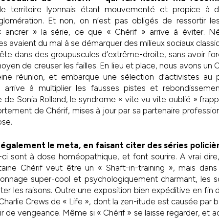
, le territoire lyonnais étant mouvementé et propice à 
gglomération. Et non, on n’est pas obligés de ressortir le
 ancrer » la série, ce que « Chérif » arrive à éviter. Né
s avaient du mal à se démarquer des milieux sociaux classiqu
te dans des groupuscules d’extrême-droite, sans avoir f
yen de creuser les failles. En lieu et place, nous avons un Ch
eine réunion, et embarque une sélection d’activistes au
 arrive à multiplier les fausses pistes et rebondisseme
de Sonia Rolland, le syndrome « vite vu vite oublié » frappe 
ement de Chérif, mises à jour par sa partenaire professionnel
ose.
e également le meta, en faisant citer des séries policiè
s-ci sont à dose homéopathique, et font sourire. A vrai dir
taine Chérif veut être un « Shaft-in-training », mais dan
onnage super-cool et psychologiquement charmant, les sc
r les raisons. Outre une exposition bien expéditive en fin d
e Charlie Crews de « Life », dont la zen-itude est causée par
ir de vengeance. Même si « Chérif » se laisse regarder, et ac