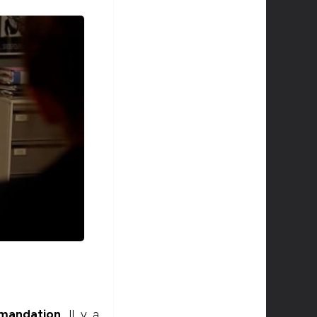
mmandation
. Il y a