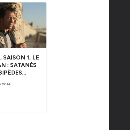
, SAISON 1, LE
AN : SATANÉS
BIPÈDES…
s 2014