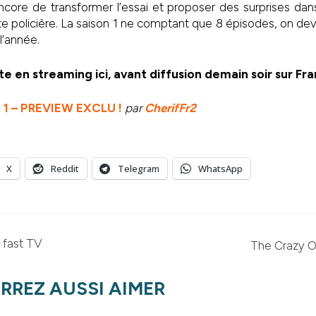
 encore de transformer l’essai et proposer des surprises dans
te policière. La saison 1 ne comptant que 8 épisodes, on devr
 l’année.
te en streaming ici, avant diffusion demain soir sur Fra
 1 – PREVIEW EXCLU !
par
CherifFr2
X
Reddit
Telegram
WhatsApp
 fast TV
The Crazy 
RREZ AUSSI AIMER