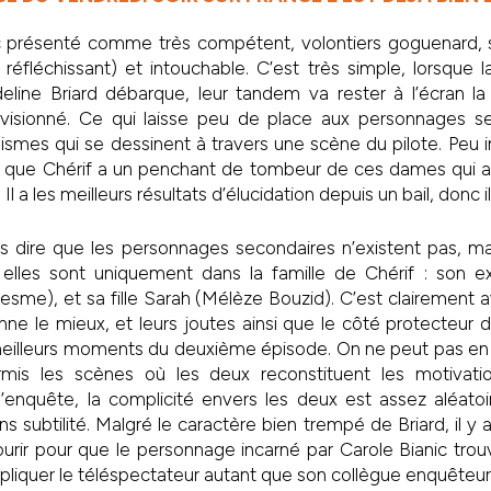
c présenté comme très compétent, volontiers goguenard, s
fléchissant) et intouchable. C’est très simple, lorsque la
eline Briard débarque, leur tandem va rester à l’écran la 
 visionné. Ce qui laisse peu de place aux personnages s
ismes qui se dessinent à travers une scène du pilote. Peu 
que Chérif a un penchant de tombeur de ces dames qui a
Il a les meilleurs résultats d’élucidation depuis un bail, donc i
s dire que les personnages secondaires n’existent pas, m
 elles sont uniquement dans la famille de Chérif : son 
sme), et sa fille Sarah (Mélèze Bouzid). C’est clairement 
nne le mieux, et leurs joutes ainsi que le côté protecteur 
 meilleurs moments du deuxième épisode. On ne peut pas en 
ormis les scènes où les deux reconstituent les motivati
’enquête, la complicité envers les deux est assez aléatoi
ns subtilité. Malgré le caractère bien trempé de Briard, il 
urir pour que le personnage incarné par Carole Bianic tro
pliquer le téléspectateur autant que son collègue enquêteur