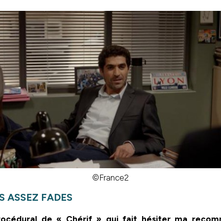
©France2
S ASSEZ FADES
rocédural de « Chérif » qui fait hésiter ma reco