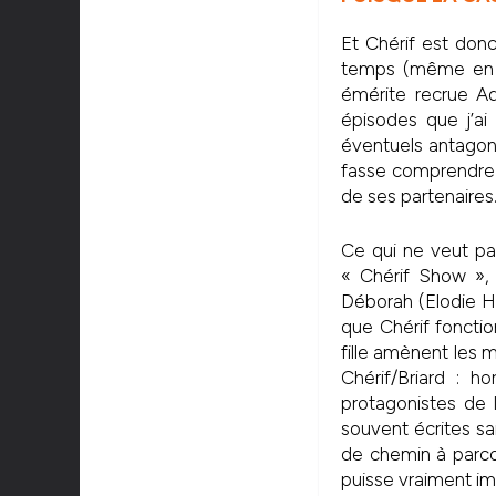
Et Chérif est don
temps (même en ré
émérite recrue Ad
épisodes que j’ai
éventuels antagon
fasse comprendre 
de ses partenaires. 
Ce qui ne veut pa
« Chérif Show »,
Déborah (Elodie He
que Chérif fonctio
fille amènent les
Chérif/Briard : h
protagonistes de l
souvent écrites sa
de chemin à parco
puisse vraiment im