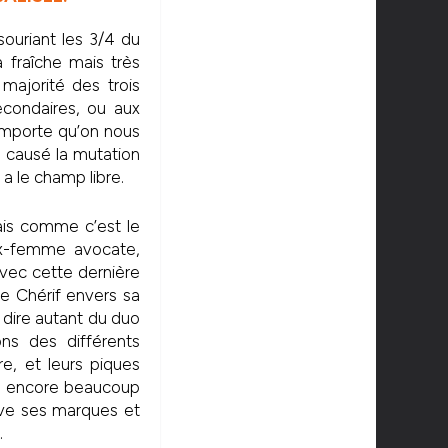
ouriant les 3/4 du
 fraîche mais très
majorité des trois
econdaires, ou aux
importe qu’on nous
 causé la mutation
l a le champ libre.
ais comme c’est le
ex-femme avocate,
avec cette dernière
de Chérif envers sa
dire autant du duo
ons des différents
re, et leurs piques
y a encore beaucoup
uve ses marques et
.