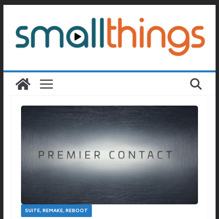
Passer
au
contenu
SUITE, REMAKE, REBOOT