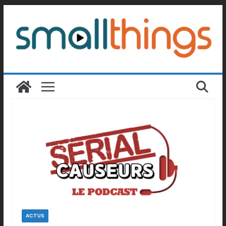
Passer
au
contenu
ACTUS