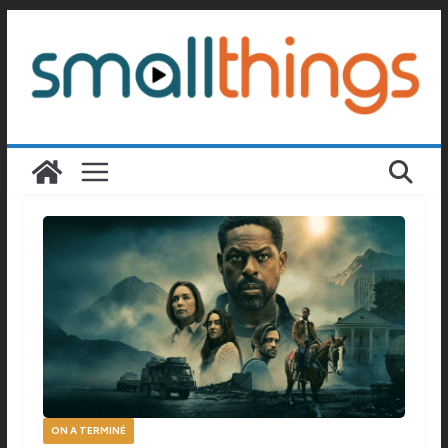
Passer
au
contenu
ON A TERMINÉ