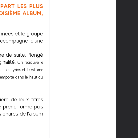
PART LES PLUS
OISIÈME ALBUM,
années et le groupe
s’accompagne d’une
e de suite. Plongé
inalité.
On retrouve le
uis les lyrics et le rythme
l’emporte dans le haut du
ère de leurs titres
re prend forme puis
s phares de l’album