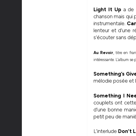
Light It Up
a de s
chanson mais qui p
instrumentale.
Can
lenteur et d’une r
s’écouter sans dépl
Au Revoir
, titre en f
intéressante. L’album se 
Something’s Giv
mélodie posée et l
Something I Ne
couplets ont cette
d’une bonne manièr
petit peu de maniè
L’interlude
Don’t 