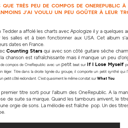
S QUE TRÈS PEU DE COMPOS DE ONEREPUBLIC À 
NMOINS J’AI VOULU UN PEU GOÛTER À LEUR TR
Tedder a affolé les charts avec Apologize il y a quelques 
r les salles et à bien fonctionner aux USA. Cet album 
eurs dates en France.
vec
Counting Stars
qui avec son côté guitare sèche charm
la chanson est rafraîchissante mais il manque un peu d’orig
petit
If I Lose Myself
al de compos de OneRepublic avec un
beat sur
p
n léger. Titre dans la droite lignée du groupe, il comporte un petit synthé qui 
 un petit côté redondant. C’est quasiment le même constat sur
What You
 premier titre sorti pour l’album des OneRepublic. A la mani
pose de suite sa marque. Quand les tambours arrivent, le tit
 une orgie de sons. La mélodie est fraîche pop. Un des titre
pe.