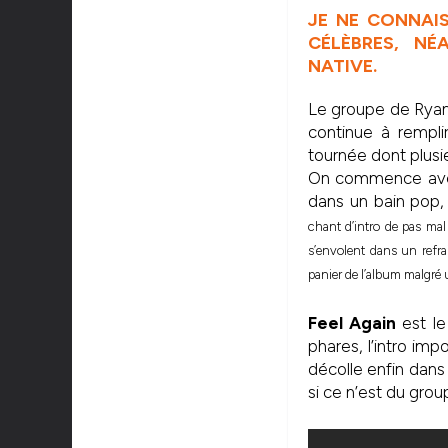
JE NE CONNAI
CÉLÈBRES, NÉA
NATIVE.
Le groupe de Ryan 
continue à rempli
tournée dont plusi
On commence a
dans un bain pop, 
chant d’intro de pas m
s’envolent dans un refrai
panier de l’album malgré
Feel Again
est le
phares, l’intro im
décolle enfin dans
si ce n’est du grou