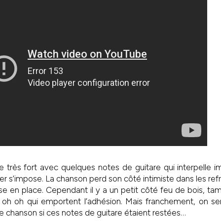
rès fort avec quelques notes de guitare qui interpelle
r s’impose. La chanson perd son côté intimiste dans les refr
e en place. Cependant il y a un petit côté feu de bois, t
 oh oh qui emportent l’adhésion. Mais franchement, on sen
e chanson si ces notes de guitare étaient restées…