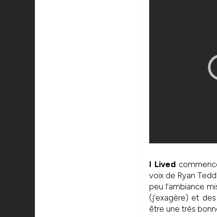
I Lived
commence t
voix de Ryan Tedde
peu l’ambiance mis
(j’exagère) et des
être une très bonn