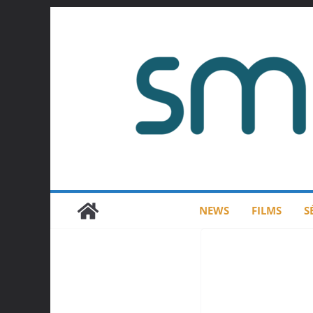
Passer
au
contenu
NEWS
FILMS
S