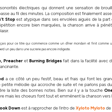
onorités électriques qui donnent une sensation de broui
asse au fil des minutes. La composition est finalement ass
’t Stop
est atypique dans ses envolées aiguës de la part 
épétition encore bien marquées, la chanson arrive à pénétr
aisir.
rançais pour ce titre qui commence comme un dîner mondain et finit comme 
perd un peu dans une sucrerie pas encore indigeste.
e, Preacher
et
Burning Bridges
fait dans la facilité avec 
ancinante.
ed
a ce côté un peu festif, beau et frais qui font les gra
 petite mélodie qui accroche de suite et ne parlons pas du 
e la liste des bonnes notes. Bien sur il y a la touche
One
re mais les choeurs font tout et emmènent la chanson vers l
Look Down
est à rapprocher de l’intro de
Xyloto Myloto
de