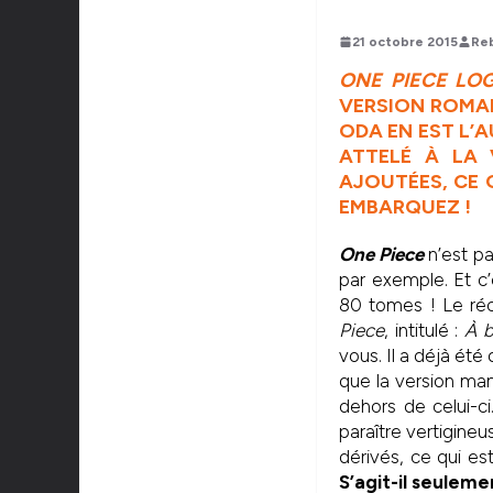
21 octobre 2015
Re
ONE PIECE LO
VERSION ROMAN
ODA EN EST L’
ATTELÉ À LA
AJOUTÉES, CE Q
EMBARQUEZ !
One Piece
n’est p
par exemple. Et c’
80 tomes ! Le ré
Piece
, intitulé :
À 
vous. Il a déjà ét
que la version man
dehors de celui-c
paraître vertigine
dérivés, ce qui e
S’agit-il seuleme