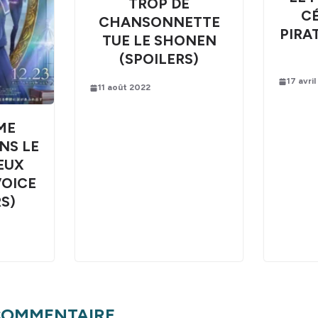
TROP DE
CÉ
CHANSONNETTE
PIRA
TUE LE SHONEN
(SPOILERS)
17 avri
11 août 2022
ME
NS LE
IEUX
VOICE
RS)
 COMMENTAIRE