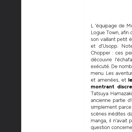
L ‘équipage de Mo
Logue Town, afin d
son vaillant peti
et d’Usopp. Not
Chopper : ces per
découvre l’échaf
exécuté. De nombr
menu. Les aventu
et amenées, et
l
montrant discre
Tatsuya Hamazaki 
ancienne partie d’
simplement parce 
scènes inédites da
manga, il n’avait 
question concerne