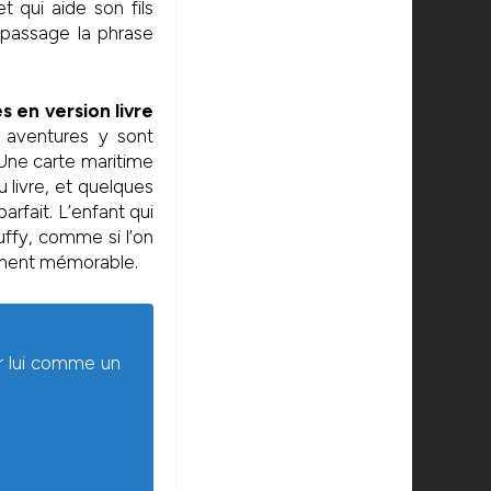
 qui aide son fils
u passage la phrase
s en version livre
aventures y sont
 Une carte maritime
u livre, et quelques
arfait. L’enfant qui
ffy, comme si l’on
ement mémorable.
ur lui comme un