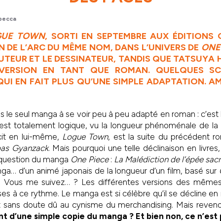
becca
GUE TOWN
, SORTI EN SEPTEMBRE AUX
ÉDITIONS 
 DE L’ARC DU MÊME NOM, DANS L’UNIVERS DE
ONE
AUTEUR ET LE DESSINATEUR, TANDIS QUE TATSUYA 
 VERSION EN TANT QUE ROMAN. QUELQUES SC
UI EN FAIT PLUS QU’UNE SIMPLE ADAPTATION. AM
as le seul manga à se voir peu à peu adapté en roman : c’est
est totalement logique, vu la longueur phénoménale de la 
cit en lui-même,
Logue Town
, est la suite du précédent 
bas Gyanzack
. Mais pourquoi une telle déclinaison en livr
é question du manga
One Piece
:
La Malédiction de l’épée sac
ga… d’un animé japonais de la longueur d’un film, basé sur
i. Vous me suivez… ? Les différentes versions des mêmes
uses à ce rythme. Le manga est si célèbre qu’il se décline e
st sans doute dû au cynisme du merchandising. Mais reve
nt d’une simple copie du manga ? Et bien non, ce n’est p