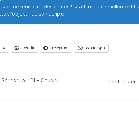
e vais devenir le roi des pirates !! » affirma solennellement Lu
était l’objectif de son périple.
X
Reddit
Telegram
WhatsApp
Séries : Jour 21 – Couple
The Lobster –