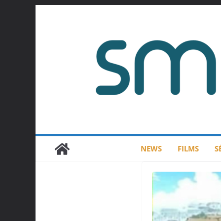
Passer
au
contenu
NEWS
FILMS
S