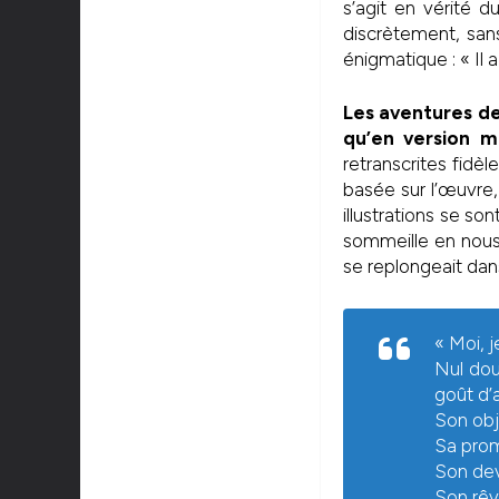
s’agit en vérité 
discrètement, sans
énigmatique : « Il 
Les aventures d
qu’en version 
retranscrites fidè
basée sur l’œuvre, 
illustrations se son
sommeille en nous
se replongeait da
« Moi, j
Nul dou
goût d’
Son obj
Sa pro
Son dev
Son rêv