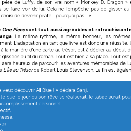
du père de Luffy, de son vrai nom « Monkey D. Dragon » et
 se faire voir de lui. Cela ne l’empêche pas de glisser a
a choisi de devenir pirate… pourquoi pas… »
e
One Piece
sont tout aussi agréables et rafraîchissante
manga
. Le même rythme, le même bonheur, les mêmes 
lement. L’adaptation en tant que livre est donc une réussite.
à la manière d’une carte au trésor, est à déplier au début d
t glissées au fil du roman. Tout est bien à sa place. Tout est p
 sera heureux de parcourir les aventures mémorables de Lu
ns
L’Île au Trésor
de Robert Louis Stevenson. La fin est égal
e veux découvrir All Blue ! » déclara Sanji.
te que le jour où son rêve se réaliserait, le tabac aurait po
accomplissement personnel.
ectif.
messe.
oir.
e.