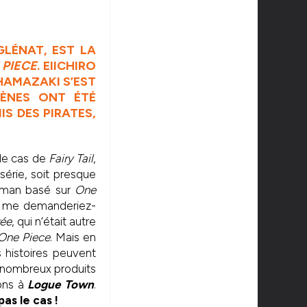
GLÉNAT
, EST LA
 PIECE
. EIICHIRO
HAMAZAKI S’EST
ÈNES ONT ÉTÉ
IS DES PIRATES,
 le cas de
Fairy Tail
,
série, soit presque
roman basé sur
One
es, me demanderiez-
rée
, qui n’était autre
One Piece
. Mais en
 histoires peuvent
n nombreux produits
nons à
Logue Town
.
as le cas !