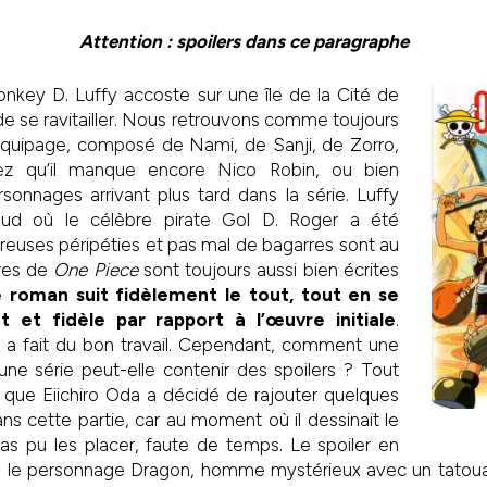
Attention : spoilers dans ce paragraphe
nkey D. Luffy accoste sur une île de la Cité de
e se ravitailler. Nous retrouvons comme toujours
t équipage, composé de Nami, de Sanji, de Zorro,
ez qu’il manque encore Nico Robin, ou bien
sonnages arrivant plus tard dans la série. Luffy
aud où le célèbre pirate Gol D. Roger a été
euses péripéties et pas mal de bagarres sont au
res de
One Piece
sont toujours aussi bien écrites
e roman suit fidèlement le tout, tout en se
t et fidèle par rapport à l’œuvre initiale
.
a fait du bon travail. Cependant, comment une
une série peut-elle contenir des spoilers ? Tout
que Eiichiro Oda a décidé de rajouter quelques
ns cette partie, car au moment où il dessinait le
pas pu les placer, faute de temps. Le spoiler en
 le personnage Dragon, homme mystérieux avec un tatouage