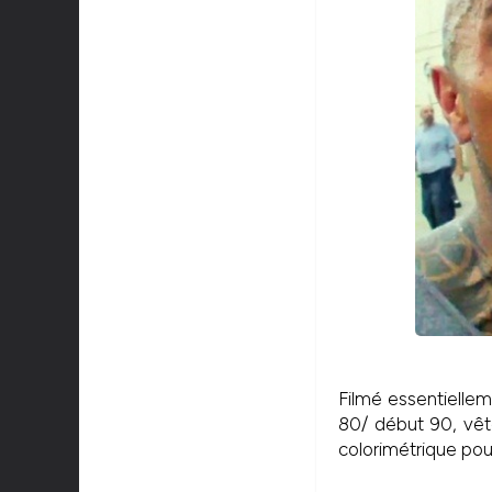
Filmé essentiellem
80/ début 90, vête
colorimétrique po