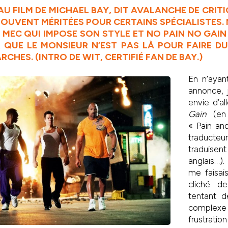
AU FILM DE MICHAEL BAY, DIT AVALANCHE DE CRIT
OUVENT MÉRITÉES POUR CERTAINS SPÉCIALISTES. 
N MEC QUI IMPOSE SON STYLE ET NO PAIN NO GAIN
 QUE LE MONSIEUR N’EST PAS LÀ POUR FAIRE D
CHES. (INTRO DE WIT, CERTIFIÉ FAN DE BAY.)
En n’ayan
annonce, j
envie d’al
Gain
(en 
« Pain an
traducte
traduisen
anglais…)
me faisai
cliché d
tentant 
complexe d
frustrat