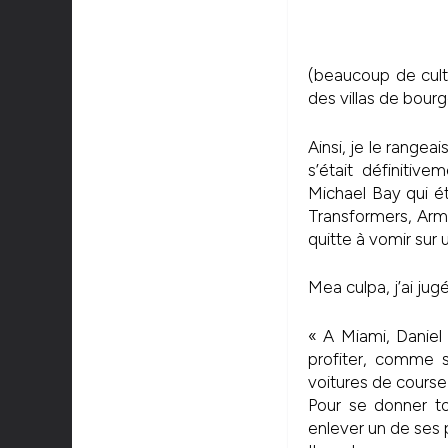
(beaucoup de cult
des villas de bour
Ainsi, je le rangea
s’était définitive
Michael Bay qui ét
Transformers, Arma
quitte à vomir sur 
Mea culpa, j’ai jug
« A Miami, Daniel 
profiter, comme s
voitures de course 
Pour se donner tou
enlever un de ses pl