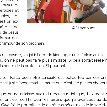
de muscu et
téroides et
ables, et
st un ex-
uête de
©Paramount
s de Jésus
fs sur des
t l’amour de son prochain…
 (sarcasme) va jaillir l’idée de kidnapper un juif plein aux as 
u, on ne peut pas faire plus simpliste. Si cela sortait réell
t la honte de la profession. Et pourtant…
rter. Parce que notre curiosité est échauffée par ces anno
c’est juste inconcevable, parce que c’est tiré par les cheve
ue on nous laisse avoir du recul sur l’intrigue, tellemen
ns iront voir ce film pour les raisons que j’ai avancées au dé
 Gain
fait le portrait acide du rêve américain et de la socié