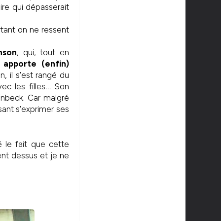
ire qui dépasserait
rtant on ne ressent
nson
, qui, tout en
 apporte (enfin)
, il s’est rangé du
vec les filles… Son
inbeck. Car malgré
sant s’exprimer ses
é le fait que cette
ent dessus et je ne