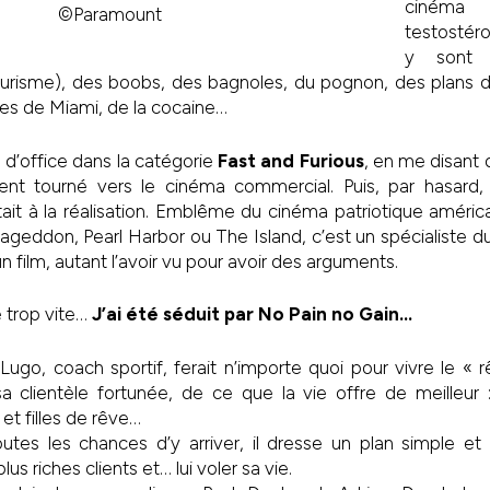
ciném
©Paramount
testostéro
y sont :
urisme), des boobs, des bagnoles, du pognon, des plans de
ges de Miami, de la cocaine…
is d’office dans la catégorie
Fast and Furious
, en me disant
ment tourné vers le cinéma commercial. Puis, par hasard, 
ait à la réalisation. Emblême du cinéma patriotique améri
geddon, Pearl Harbor ou The Island, c’est un spécialiste du
un film, autant l’avoir vu pour avoir des arguments.
é trop vite…
J’ai été séduit par No Pain no Gain…
Lugo, coach sportif, ferait n’importe quoi pour vivre le « 
a clientèle fortunée, de ce que la vie offre de meilleur 
et filles de rêve…
tes les chances d’y arriver, il dresse un plan simple et 
us riches clients et… lui voler sa vie.