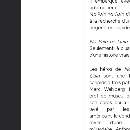
Il embarque avec
qu’ambitieux.
No Pain no Gain s’i
à la recherche d’u
dégénèrent rapide
No Pain no Gain
a
Seulement, à plusie
d’une histoire vraie
Les héros de
No
Gain
sont une 
canards à trois pat
Mark Wahlberg i
prof de muscu, o
son corps qui a 
lavé par les
américains le cond
rêver d’une
milliardaire. Ant