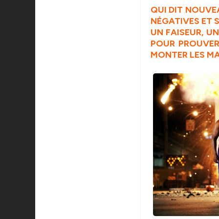
QUI DIT NOUVE
NÉGATIVES ET S
UN FAISEUR, U
POUR PROUVER
MONTER LES MAR