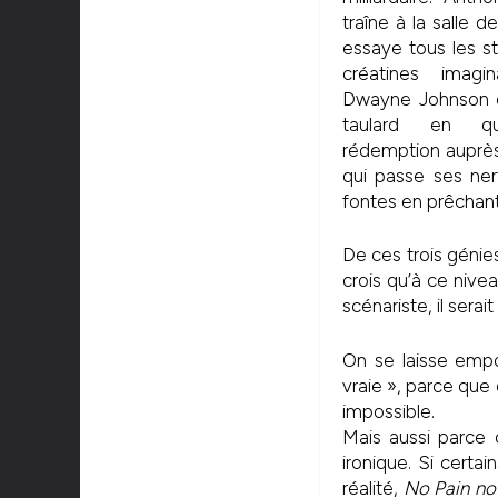
traîne à la salle 
essaye tous les s
créatines imagin
Dwayne Johnson e
taulard en q
rédemption auprè
qui passe ses ner
fontes en prêchan
De ces trois génies
crois qu’à ce nivea
scénariste, il serai
On se laisse empo
vraie », parce que 
impossible.
Mais aussi parce q
ironique. Si certai
réalité,
No Pain no