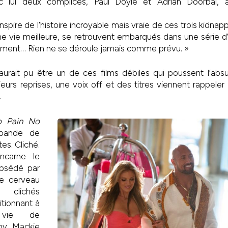
 lui deux complices, Paul Doyle et Adrian Doorbal, au
nspire de l’histoire incroyable mais vraie de ces trois kidna
ne vie meilleure, se retrouvent embarqués dans une série d’
ment… Rien ne se déroule jamais comme prévu. »
urait pu être un de ces films débiles qui poussent l’absu
urs reprises, une voix off et des titres viennent rappeler q
.
 Pain No
bande de
tes. Cliché.
ncarne le
bsédé par
le cerveau
 clichés
itionnant à
 vie de
hony Mackie