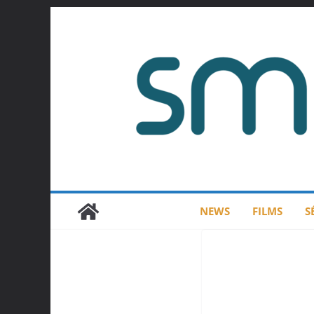
Passer
au
contenu
NEWS
FILMS
S