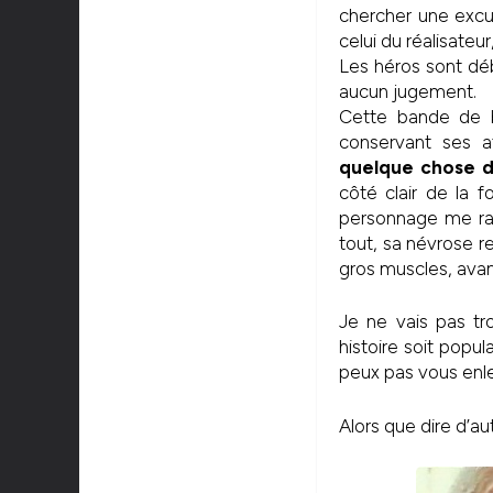
chercher une excus
celui du réalisateu
Les héros sont déb
aucun jugement.
Cette bande de b
conservant ses a
quelque chose d
côté clair de la f
personnage me rap
tout, sa névrose r
gros muscles, avant 
Je ne vais pas tro
histoire soit popu
peux pas vous enle
Alors que dire d’a