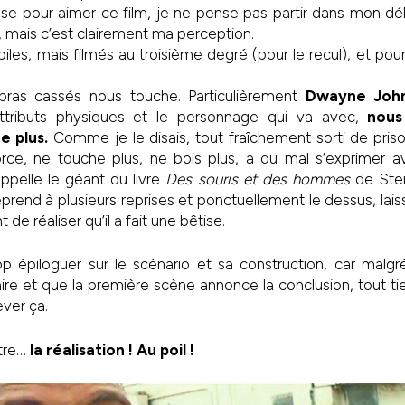
e pour aimer ce film, je ne pense pas partir dans mon dél
r, mais c’est clairement ma perception.
iles, mais filmés au troisième degré (pour le recul), et pou
ras cassés nous touche. Particulièrement
Dwayne Joh
ttributs physiques et le personnage qui va avec,
nous
e plus.
Comme je le disais, tout fraîchement sorti de prison
orce, ne touche plus, ne bois plus, a du mal s’exprimer a
pelle le géant du livre
Des souris et des hommes
de Ste
eprend à plusieurs reprises et ponctuellement le dessus, lais
de réaliser qu’il a fait une bêtise.
p épiloguer sur le scénario et sa construction, car malgr
laire et que la première scène annonce la conclusion, tout ti
ver ça.
utre…
la réalisation ! Au poil !