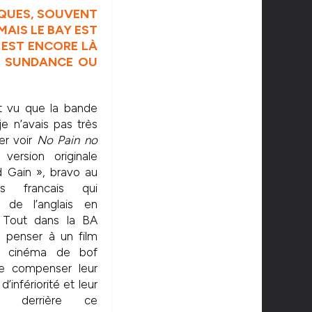
IQUES, SOUVENT
MAIS LE BAY EST
 EST ENCORE LÀ
U SUNDANCE OU
t vu que la bande
e n’avais pas très
ler voir
No Pain no
version originale
d Gain », bravo au
urs francais qui
t de l’anglais en
. Tout dans la BA
s penser à un film
e cinéma de bof
de compenser leur
’infériorité et leur
ion derrière ce