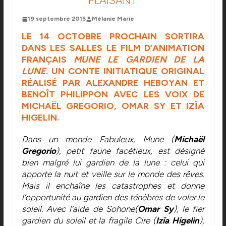
PLAISANT
19 septembre 2015
Mélanie Marie
LE 14 OCTOBRE PROCHAIN SORTIRA
DANS LES SALLES LE FILM D’ANIMATION
FRANÇAIS
MUNE LE GARDIEN DE LA
LUNE
. UN CONTE INITIATIQUE ORIGINAL
RÉALISÉ PAR ALEXANDRE HEBOYAN ET
BENOÎT PHILIPPON AVEC LES VOIX DE
MICHAËL GREGORIO, OMAR SY ET IZÏA
HIGELIN.
Dans un monde Fabuleux, Mune (
Michaël
Gregorio
), petit faune facétieux, est désigné
bien malgré lui gardien de la lune : celui qui
apporte la nuit et veille sur le monde des rêves.
Mais il enchaîne les catastrophes et donne
l’opportunité au gardien des ténèbres de voler le
soleil. Avec l’aide de Sohone(
Omar Sy
), le fier
gardien du soleil et la fragile Cire (
Izïa Higelin
),