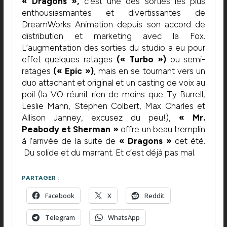
« Dragons »,
c’est une des sorties les plus
enthousiasmantes et divertissantes de
DreamWorks Animation depuis son accord de
distribution et marketing avec la Fox.
L’augmentation des sorties du studio a eu pour
effet quelques ratages
(« Turbo »)
ou semi-
ratages
(« Epic »)
, mais en se tournant vers un
duo attachant et original et un casting de voix au
poil (la VO réunit rien de moins que Ty Burrell,
Leslie Mann, Stephen Colbert, Max Charles et
Allison Janney, excusez du peu!),
« Mr.
Peabody et Sherman »
offre un beau tremplin
à l’arrivée de la suite de
« Dragons »
cet été.
Du solide et du marrant. Et c’est déjà pas mal.
PARTAGER :
Facebook
X
Reddit
Telegram
WhatsApp