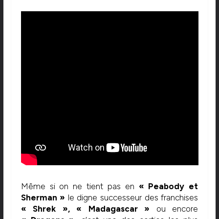
Même si on ne tient pas en
« Peabody et
Sherman »
le digne successeur des franchises
« Shrek »,
« Madagascar »
ou encore