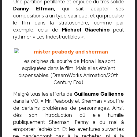
Une partition pétillante et enjouée du très solide
Danny Elfman,
qui sait adapter ses
compositions à un type satirique, et qui propulse
le film dans la stratosphère, comme par
exemple, celui de
Michael Giacchino
peut
rythmer « Les Indestructibles ».
Les origines du sourire de Mona Lisa sont
expliquées dans le film. Mais elles étaient
dispensables. (DreamWorks Animation/20th
Century Fox)
Malgré tous les efforts de
Guillaume Gallienne
dans la VO, « Mr. Peabody et Sherman » souffre
de certains problèmes de personnages. Ainsi,
dès son introduction où elle humilie
publiquement Sherman, Penny a du mal à
emporter l’adhésion. Et les aventures suivantes
ne parviendront pas à la racheter, ni à la