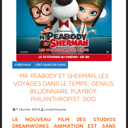
CINÉPHILIE
CRITIQUES DE FILMS
MR. PEABODY ET SHERMAN, LES
VOYAGES DANS LE TEMPS : GENIUS.
BILLIONNAIRE. PLAYBOY.
PHILANTHROPIST. DOG.
7 février 2014
Lordofnoyze
LE NOUVEAU FILM DES STUDIOS
DREAMWORKS ANIMATION EST SANS