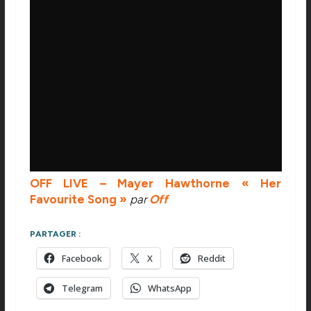
OFF LIVE – Mayer Hawthorne « Her
Favourite Song »
par
Off
PARTAGER :
Facebook
X
Reddit
Telegram
WhatsApp