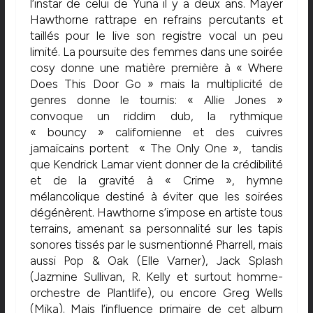
l’instar de celui de Yuna il y a deux ans. Mayer
Hawthorne rattrape en refrains percutants et
taillés pour le live son registre vocal un peu
limité. La poursuite des femmes dans une soirée
cosy donne une matière première à « Where
Does This Door Go » mais la multiplicité de
genres donne le tournis: « Allie Jones »
convoque un riddim dub, la rythmique
« bouncy » californienne et des cuivres
jamaïcains portent « The Only One », tandis
que Kendrick Lamar vient donner de la crédibilité
et de la gravité à « Crime », hymne
mélancolique destiné à éviter que les soirées
dégénèrent. Hawthorne s’impose en artiste tous
terrains, amenant sa personnalité sur les tapis
sonores tissés par le susmentionné Pharrell, mais
aussi Pop & Oak (Elle Varner), Jack Splash
(Jazmine Sullivan, R. Kelly et surtout homme-
orchestre de Plantlife), ou encore Greg Wells
(Mika). Mais l’influence primaire de cet album