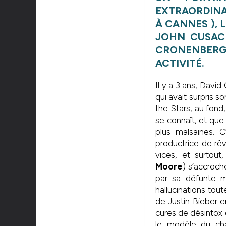
EXTRAORDINA
À CANNES ), 
JOHN CUSAC
CRONENBERG 
ACTIVITÉ.
Il y a 3 ans, Davi
qui avait surpris 
the Stars, au fon
se connaît, et qu
plus malsaines. 
productrice de rêve
vices, et surtout
Moore
) s’accroch
par sa défunte m
hallucinations tou
de Justin Bieber e
cures de désintox 
le modèle du cha