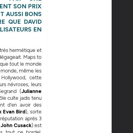
ENT SON PRIX
UT AUSSI BONS
E QUE DAVID
LISATEURS EN
 très hermétique et
 dégageait. Maps to
 que tout le monde
le monde, même les
 Hollywood, cette
eurs névroses, leurs
Segrand (
Julianne
le culte jadis tenu
nt d’en avoir des
x Evan Bird
), sorte
 réputation après 3
 John Cusack
) est
s tout ce bordel,