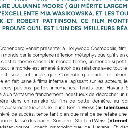
IRE JULIANNE MOORE ( QUI MÉRITE LARGEM
L’EXCELLENTE MIA WASIKOWSKA, ET LES TO
K ET ROBERT PATTINSON, CE FILM MONTR
PROUVE QU’IL EST L’UN DES MEILLEURS RÉA
d Cronenberg venait présenter à Hollywood Cosmopolis, film
son monde par la complexe réflexion métaphysique qu’il s’en
d, c’est la même chose. Un monde fermé, un monde si petit
e tout le monde est amené à avoir des relations avec tout 
C’est sous cet angle que Cronenberg décide de filmer
 en fait usine à films infernale, agissant sur les acteurs, l
, leurs pulsions parfois inhumaines. Tandis que Havana 
e à un fantasme franchement incestueux de décrocher un rô
ère dans un remake du film de cette dernière, au poi
tes aussi incestueuses, le jeune Benjie Weiss (
le talentueu
nivré de succès, tente tant bien que mal de se refaire une
qui ont laissé des traces. Son père, Stafford Weiss (
éternel
rlatan-gourou, coach psychologique de Havana. Et dan