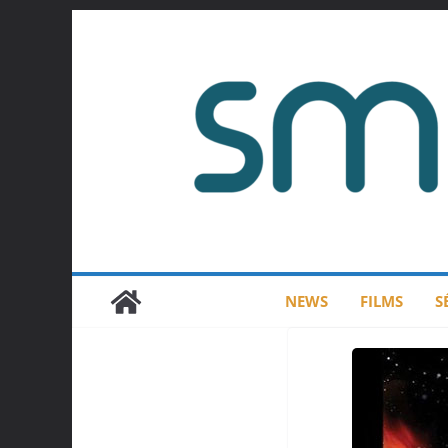
Passer
au
contenu
NEWS
FILMS
S