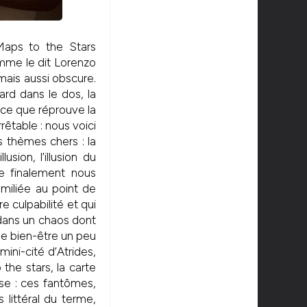
aps to the Stars
mme le dit Lorenzo
mais aussi obscure.
ard dans le dos, la
ice que réprouve la
rêtable : nous voici
 thèmes chers : la
usion, l’illusion du
e finalement nous
miliée au point de
re culpabilité et qui
 dans un chaos dont
de bien-être un peu
ini-cité d’Atrides,
the stars, la carte
ose : ces fantômes,
littéral du terme,