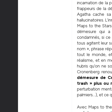
incarnation de la 
frappeurs de la 
Agatha cache sa
hallucinatoires. L’
Maps to the Stars 
démesure qui a 
condamnés, si ce n
tous agitent leur s
nom », phrase ré
tout le monde, et
réalisme, et en m
hubris qu’on ne so
Cronenberg renoue
démesure de Cra
trash » plus ou 
perturbation menta
palmiers…), et ce qu
Avec Maps to the