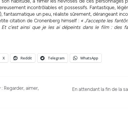
 son habitude, à filmer les névroses de ces personnages p
eusement incontrôlables et possessifs. Fantastique, légè
), fantasmatique un peu, réaliste sûrement, dérangeant in
tite citation de Cronenberg himself :
« J’accepte les fantô
Et c’est ainsi que je les ai dépeints dans le film : des f
X
Reddit
Telegram
WhatsApp
: Regarder, aimer,
En attendant la fin de la 