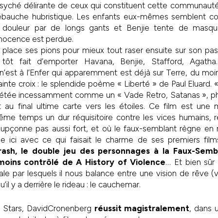
psyché délirante de ceux qui constituent cette communauté
débauche hubristique. Les enfants eux-mêmes semblent c
 douleur par de longs gants et Benjie tente de masqu
innocence est perdue.
place ses pions pour mieux tout raser ensuite sur son pas
tôt fait d’emporter Havana, Benjie, Stafford, Agath
’est à l’Enfer qui apparemment est déjà sur Terre, du moin
ainte croix : le splendide poème « Liberté » de Paul Eluard. « 
pétée incessamment comme un « Vade Retro, Satanas », ph
 au final ultime carte vers les étoiles. Ce film est une
ême temps un dur réquisitoire contre les vices humains, r
upçonne pas aussi fort, et où le faux-semblant règne en m
 ici avec ce qui faisait le charme de ses premiers film
sh, le double jeu des personnages à la Faux-Sembl
moins contrôlé de A History of Violence
… Et bien sûr 
le par lesquels il nous balance entre une vision de rêve (vi
’il y a derrière le rideau : le cauchemar.
 Stars, DavidCronenberg
réussit magistralement
, dans 