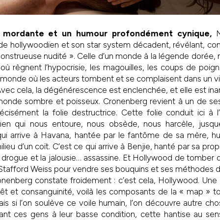
e mordante et un humour profondément cynique,
M
de hollywoodien et son star system décadent, révélant, co
onstrueuse nudité ». Celle d’un monde à la légende dorée, 
ù règnent l’hypocrisie, les magouilles, les coups de poign
un monde où les acteurs tombent et se complaisent dans un v
 Avec cela, la dégénérescence est enclenchée, et elle est inar
onde sombre et poisseux. Cronenberg revient à un de ses
écisément la folie destructrice. Cette folie conduit ici à l’ill
en qui nous entoure, nous obsède, nous harcèle, jusqu
qui arrive à Havana, hantée par le fantôme de sa mère, hu
ilieu d’un coït. C’est ce qui arrive à Benjie, hanté par sa prop
 drogue et la jalousie… assassine. Et Hollywood de tomber
 Stafford Weiss pour vendre ses bouquins et ses méthodes 
ronenberg constate froidement : c’est cela, Hollywood. Une m
êt et consanguinité, voilà les composants de la « map » to 
Mais si l’on soulève ce voile humain, l’on découvre autre ch
nt ces gens à leur basse condition, cette hantise au sens 