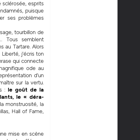
 sclérosée, esprits
ondamnés, puisque
er ses problèmes
sage, tourbillon de
a… Tous semblent
s au Tartare. Alors
Liberté, j’écris ton
rase qui connecte
 magnifique ode au
eprésentation d’un
aître sur la vertu.
s :
le goût de la
ants, le « déra-
la monstruosité, la
llas, Hall of Fame,
une mise en scène