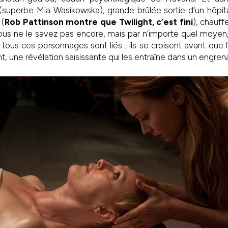
superbe Mia Wasikowska), grande brûlée sortie d’un hôpital
 (
Rob Pattinson montre que Twilight, c’est fini
), chauff
ous ne le savez pas encore, mais par n’importe quel moyen, 
tous ces personnages sont liés ; ils se croisent avant que
ent, une révélation saisissante qui les entraîne dans un engre