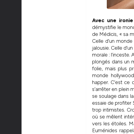
Avec une ironi
démystifie le mon
de Médicis, « sa m
Celle d’un monde o
jalousie. Celle d’
morale : l’inceste.
plongés dans un m
folie, mais plus pr
monde hollywoodi
happer. C’est ce 
s’arrêter en plein m
se soulage dans la
essaie de profiter
trop intimistes. C
où se mêlent intér
vers les étoiles. 
Euménides rappela