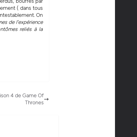
erdus, bouffés par
rement ( dans tous
contestablement. On
mes de l’expérience
antômes reliés à la
saison 4 de Game Of
Thrones