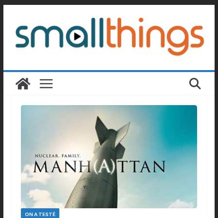
Passer
au
contenu
ON A TESTÉ