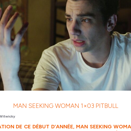
MAN SEEKING WOMAN 1×03 PITBULL
Witwicky
TION DE CE DÉBUT D’ANNÉE, MAN SEEKING WOM