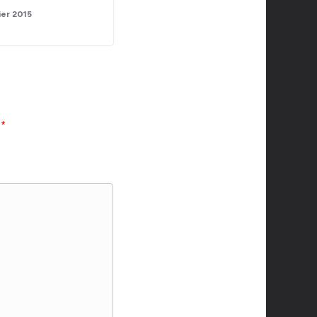
ier 2015
c
*