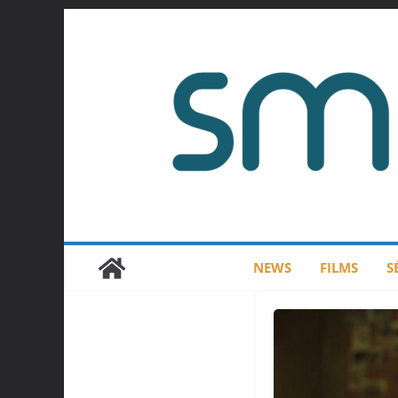
Passer
au
contenu
NEWS
FILMS
S