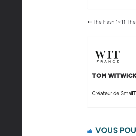
The Flash 1×11 Th
TOM WITWIC
Créateur de SmallTh
VOUS POU