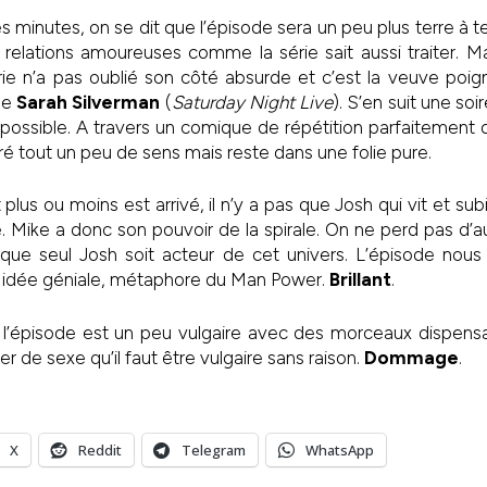
 minutes, on se dit que l’épisode sera un peu plus terre à t
relations amoureuses comme la série sait aussi traiter. M
ie n’a pas oublié son côté absurde et c’est la veuve poign
de
Sarah Silverman
(
Saturday Night Live
). S’en suit une so
s possible. A travers un comique de répétition parfaitemen
 tout un peu de sens mais reste dans une folie pure.
plus ou moins est arrivé, il n’y a pas que Josh qui vit et sub
ie. Mike a donc son pouvoir de la spirale. On ne perd pas d’
u que seul Josh soit acteur de cet univers. L’épisode nous
idée géniale, métaphore du Man Power.
Brillant
.
l’épisode est un peu vulgaire avec des morceaux dispensa
ler de sexe qu’il faut être vulgaire sans raison.
Dommage
.
X
Reddit
Telegram
WhatsApp