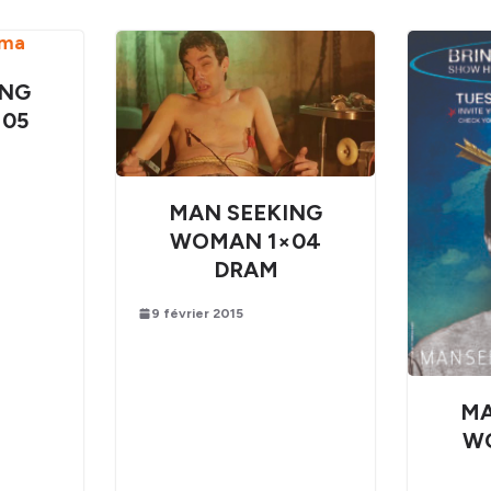
ING
05
MAN SEEKING
WOMAN 1×04
DRAM
9 février 2015
MA
W