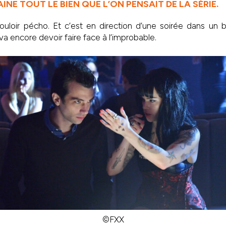
INE TOUT LE BIEN QUE L’ON PENSAIT DE LA SÉRIE.
ouloir pécho. Et c’est en direction d’une soirée dans un 
l va encore devoir faire face à l’improbable.
©FXX