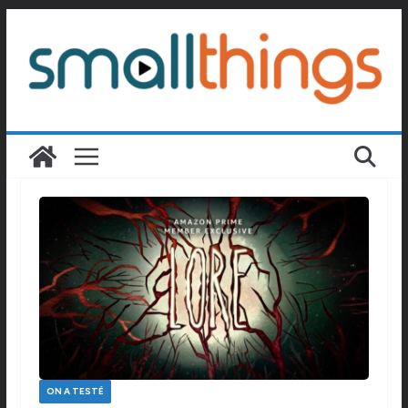
Passer
au
contenu
ON A TESTÉ