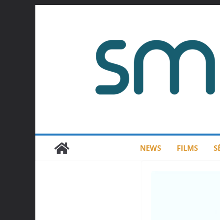
Passer
au
contenu
NEWS
FILMS
S