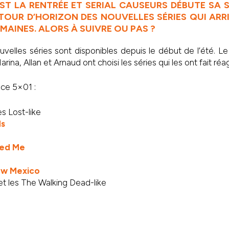
EST LA RENTRÉE ET SERIAL CAUSEURS DÉBUTE SA S
TOUR D’HORIZON DES NOUVELLES SÉRIES QUI ARR
MAINES. ALORS À SUIVRE OU PAS ?
uvelles séries sont disponibles depuis le début de l’été. Le t
arina, Allan et Arnaud ont choisi les séries qui les ont fait réag
ce 5×01 :
es Lost-like
ds
ded Me
ew Mexico
t les The Walking Dead-like