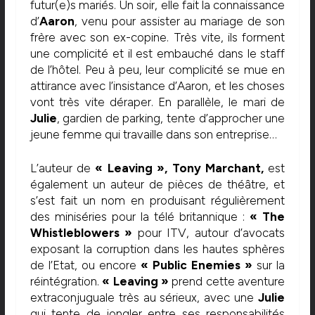
futur(e)s mariés. Un soir, elle fait la connaissance
d’
Aaron
, venu pour assister au mariage de son
frère avec son ex-copine. Très vite, ils forment
une complicité et il est embauché dans le staff
de l’hôtel. Peu à peu, leur complicité se mue en
attirance avec l’insistance d’Aaron, et les choses
vont très vite déraper. En parallèle, le mari de
Julie
, gardien de parking, tente d’approcher une
jeune femme qui travaille dans son entreprise…
L’auteur de
« Leaving »,
Tony Marchant,
est
également un auteur de pièces de théâtre, et
s’est fait un nom en produisant régulièrement
des miniséries pour la télé britannique :
« The
Whistleblowers »
pour ITV, autour d’avocats
exposant la corruption dans les hautes sphères
de l’Etat, ou encore
« Public Enemies »
sur la
réintégration.
« Leaving »
prend cette aventure
extraconjuguale très au sérieux, avec une
Julie
qui tente de jongler entre ses responsabilités