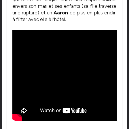
envers son mari et ses enfants (sa fille traverse
une rupture) et un
Aaron
de plus en plus enclin
à flirter avec elle à l’hôtel.