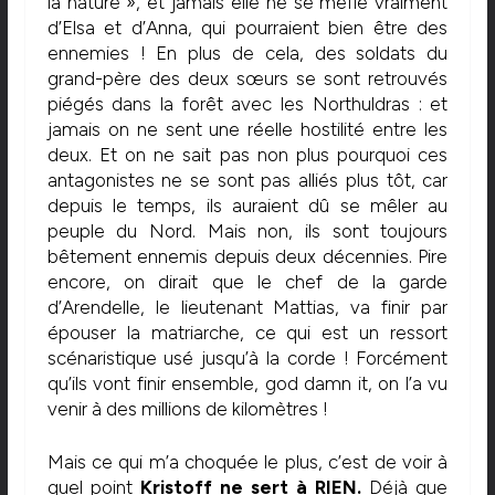
la nature », et jamais elle ne se méfie vraiment
d’Elsa et d’Anna, qui pourraient bien être des
ennemies ! En plus de cela, des soldats du
grand-père des deux sœurs se sont retrouvés
piégés dans la forêt avec les Northuldras : et
jamais on ne sent une réelle hostilité entre les
deux. Et on ne sait pas non plus pourquoi ces
antagonistes ne se sont pas alliés plus tôt, car
depuis le temps, ils auraient dû se mêler au
peuple du Nord. Mais non, ils sont toujours
bêtement ennemis depuis deux décennies. Pire
encore, on dirait que le chef de la garde
d’Arendelle, le lieutenant Mattias, va finir par
épouser la matriarche, ce qui est un ressort
scénaristique usé jusqu’à la corde ! Forcément
qu’ils vont finir ensemble, god damn it, on l’a vu
venir à des millions de kilomètres !
Mais ce qui m’a choquée le plus, c’est de voir à
quel point
Kristoff ne sert à RIEN.
Déjà que