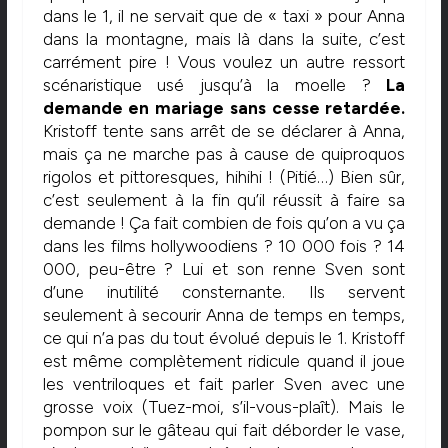
dans le 1, il ne servait que de « taxi » pour Anna
dans la montagne, mais là dans la suite, c’est
carrément pire ! Vous voulez un autre ressort
scénaristique usé jusqu’à la moelle ?
La
demande en mariage sans cesse retardée.
Kristoff tente sans arrêt de se déclarer à Anna,
mais ça ne marche pas à cause de quiproquos
rigolos et pittoresques, hihihi ! (Pitié…) Bien sûr,
c’est seulement à la fin qu’il réussit à faire sa
demande ! Ça fait combien de fois qu’on a vu ça
dans les films hollywoodiens ? 10 000 fois ? 14
000, peu-être ? Lui et son renne Sven sont
d’une inutilité consternante. Ils servent
seulement à secourir Anna de temps en temps,
ce qui n’a pas du tout évolué depuis le 1. Kristoff
est même complètement ridicule quand il joue
les ventriloques et fait parler Sven avec une
grosse voix (Tuez-moi, s’il-vous-plaît). Mais le
pompon sur le gâteau qui fait déborder le vase,