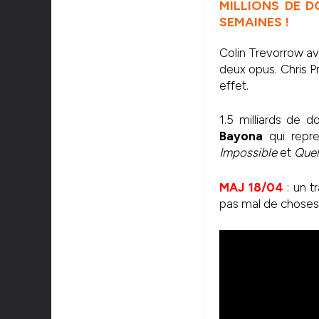
MILLIONS DE D
SEMAINES !
Colin Trevorrow av
deux opus. Chris 
effet.
1.5 milliards de 
Bayona
qui repre
Impossible
et
Quel
MAJ 18/04
: un t
pas mal de choses 