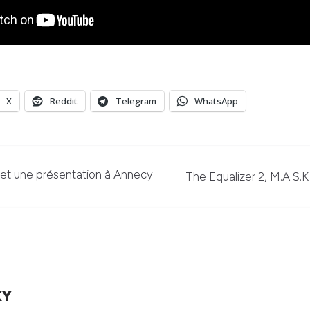
X
Reddit
Telegram
WhatsApp
e et une présentation à Annecy
The Equalizer 2, M.A.S.K
KY