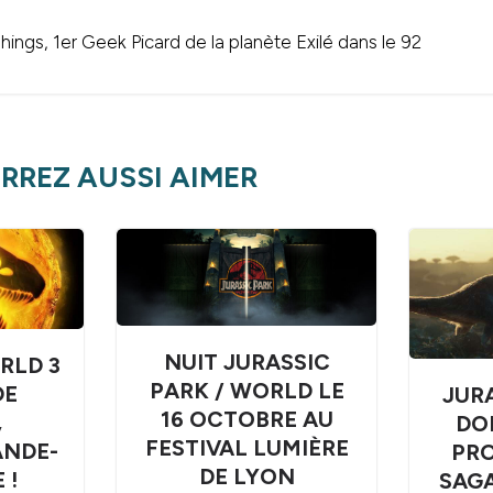
ings, 1er Geek Picard de la planète Exilé dans le 92
RREZ AUSSI AIMER
NUIT JURASSIC
RLD 3
PARK / WORLD LE
DE
JUR
16 OCTOBRE AU
,
DO
FESTIVAL LUMIÈRE
ANDE-
PRO
DE LYON
 !
SAGA