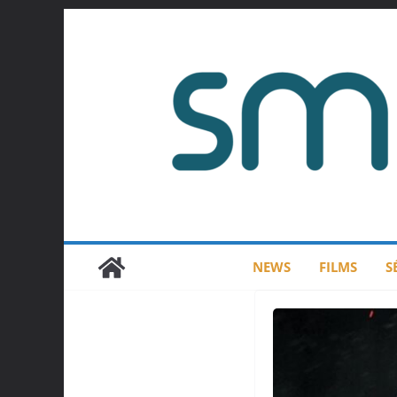
Passer
au
contenu
NEWS
FILMS
S