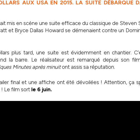
OLLARS AUX USA EN 2015. LA SUITE DÉBARQUE
ait mis en scène une suite efficace du classique de Steven 
Pratt et Bryce Dallas Howard se démenaient contre un Domin
dollars plus tard, une suite est évidemment en chantier. C
nd la barre. Le réalisateur est remarqué depuis son fi
ques Minutes après minuit
ont assis sa réputation.
railer final et une affiche ont été dévoilées ! Attention, ç
! Le film sort
le 6 juin.