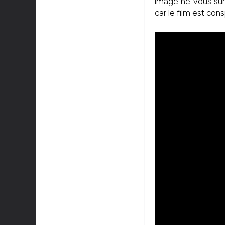
image ne vous sur
car le film est co