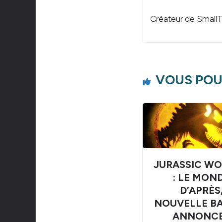
Créateur de SmallTh
VOUS POU
JURASSIC WO
: LE MON
D’APRÈS
NOUVELLE B
ANNONCE