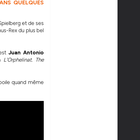
 DANS QUELQUES
Spielberg et de ses
us-Rex du plus bel
’est
Juan Antonio
lm
L’Orphelinat. The
a spoile quand même