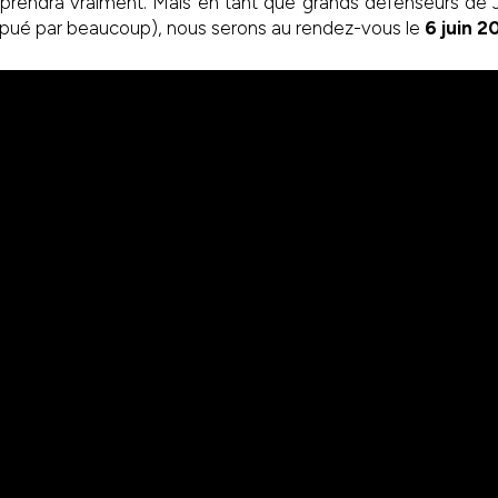
prendra vraiment. Mais en tant que grands défenseurs de Ju
nspué par beaucoup), nous serons au rendez-vous le
6 juin 2