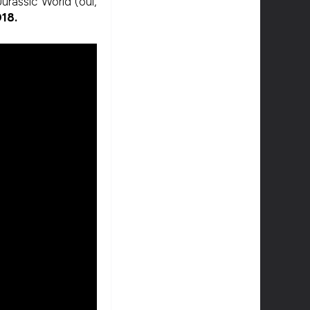
rassic World (oui,
018.