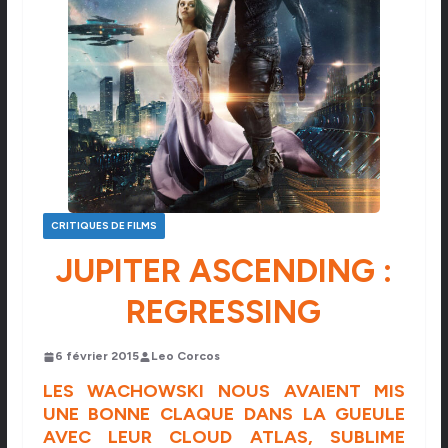
CRITIQUES DE FILMS
JUPITER ASCENDING :
REGRESSING
6 février 2015
Leo Corcos
LES WACHOWSKI NOUS AVAIENT MIS
UNE BONNE CLAQUE DANS LA GUEULE
AVEC LEUR CLOUD ATLAS, SUBLIME