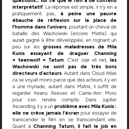
questions… sur ce que le film a de contenu
interprétatif
. La réponse est simple, il n’y en a
pratiquement pas,
à peine une pauvre
ébauche de réflexion sur la place de
l’homme dans l’univers
, pourtant un cheval de
bataille des Wachowski (encore Matrix) qui
aurait gagné à être développée, en rognant un
peu sur les
grosses maladresses de Mila
Kunis essayant de draguer Channing
« teenwolf » Tatum
. C’est clair et net,
les
Wachowski ne sont pas de très bons
directeurs d’acteurs
. Autant dans Cloud Atlas
ca se voyait moins parce que des acteurs, il y en
a une myriade, autant dans Matrix, il suffit de
regarder Keanu Reeves et Carrie-Ann Moss
pour s’en rendre compte. Dans Jupiter
Ascending, il y a un
problème avec Mila Kunis :
elle ne crève jamais l’écran
pour essayer de
transcender le film en se transcendant elle.
Quant à
Channing Tatum, il fait le job en