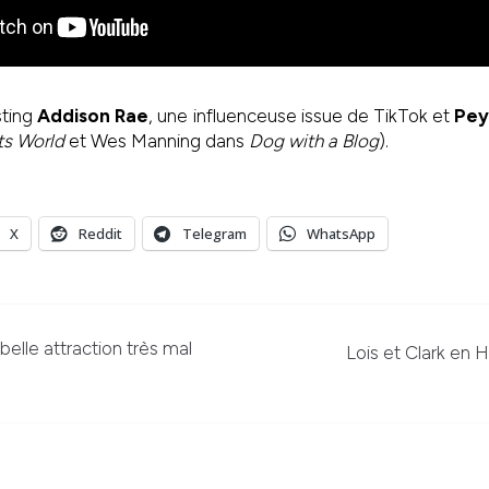
sting
Addison Rae
, une influenceuse issue de TikTok et
Pey
ts World
et Wes Manning dans
Dog with a Blog
).
X
Reddit
Telegram
WhatsApp
belle attraction très mal
Lois et Clark en H