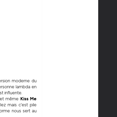
ersion moderne du
 personne lambda en
t influente.
, et même
Kiss Me
ez mais c’est pile
forme nous sert au