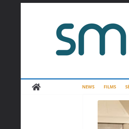
Passer
au
contenu
NEWS
FILMS
S