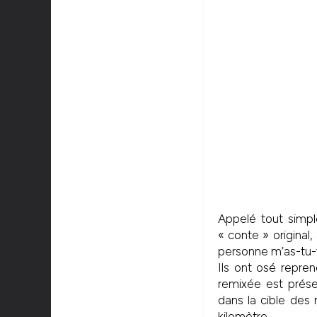
Appelé tout sim
« conte » original
personne m’as-tu-vu
Ils ont osé repre
remixée est prése
dans la cible de
kilomètre.