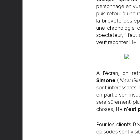
personnage en vue s
puis retour à une r
la briéveté des ép
une chronologie c
spectateur, il fau
veut raconter H+.
A l’écran, on r
Simone
(
New Girl
sont intéressants
en partie son insu
sera sûrement plus
choses,
H+ n’est
Pour les clients B
épisodes sont visi