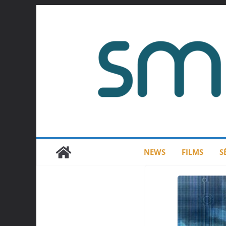
Passer
au
contenu
NEWS
FILMS
S