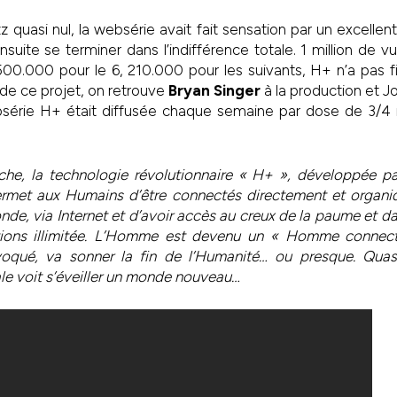
 quasi nul, la websérie avait fait sensation par un excellent
suite se terminer dans l’indifférence totale. 1 million de v
00.000 pour le 6, 210.000 pour les suivants, H+ n’a pas f
ne de ce projet, on retrouve
Bryan Singer
à la production et J
bsérie H+ était diffusée chaque semaine par dose de 3/4
che, la technologie révolutionnaire « H+ », développée pa
rmet aux Humains d’être connectés directement et organi
nde, via Internet et d’avoir accès au creux de la paume et da
ions illimitée. L’Homme est devenu un « Homme connect
voqué, va sonner la fin de l’Humanité… ou presque. Quas
e voit s’éveiller un monde nouveau…