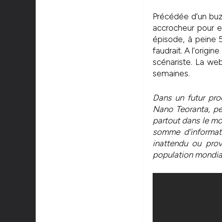
Précédée d’un buzz
accrocheur pour en
épisode, à peine 5
faudrait. A l’origi
scénariste. La we
semaines.
Dans un futur pro
Nano Teoranta, pe
partout dans le mo
somme d’informat
inattendu ou pro
population mondial