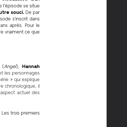
e l’épisode se situe
utre souci.
De par
sode s’inscrit dans
ans après. Pour le
dre vraiment ce que
(
Angel
),
Hannah
 et les personnages
rie » qui explique
e chronologique, il
l’aspect actuel des
. Les trois premiers