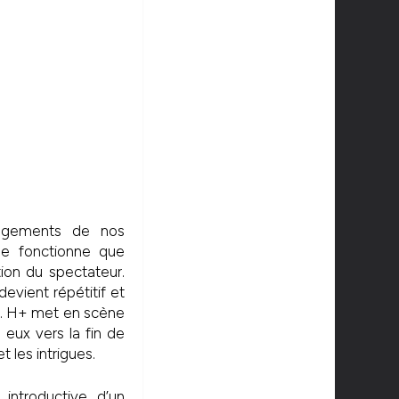
ongements de nos
 ne fonctionne que
tion du spectateur.
evient répétitif et
se. H+ met en scène
eux vers la fin de
t les intrigues.
ntroductive d’un