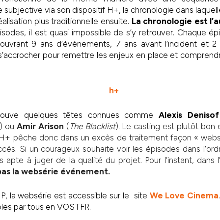
ubjective via son dispositif H+, la chronologie dans laquell
éalisation plus traditionnelle ensuite.
La chronologie est l’a
isodes, il est quasi impossible de s’y retrouver. Chaque épi
ouvrant 9 ans d’événements, 7 ans avant l’incident et 2 
t s’accrocher pour remettre les enjeux en place et compren
etrouve quelques têtes connues comme
Alexis Denisof
) ou
Amir Arison
(
The Blacklist
). Le casting est plutôt bon
. H+ pêche donc dans un excès de traitement façon « websé
ccès. Si un courageux souhaite voir les épisodes dans l’ordr
 apte à juger de la qualité du projet. Pour l’instant, dans 
 pas la websérie événement.
NP, la websérie est accessible sur le site
We Love Cinema
bles par tous en VOSTFR.