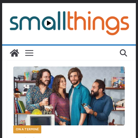
Passer
au
contenu
ON A TERMINÉ