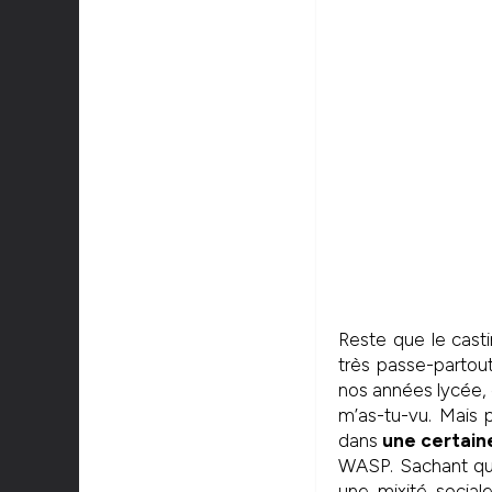
Reste que le cast
très passe-partout
nos années lycée, c
m’as-tu-vu. Mais p
dans
une certain
WASP. Sachant que
une mixité social