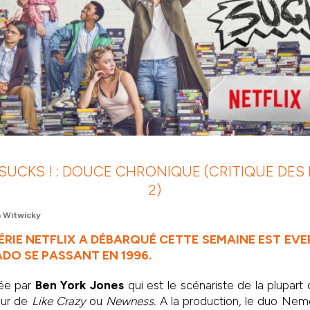
UCKS ! : DOUCE CHRONIQUE (CRITIQUE DES 
2)
 Witwicky
ÉRIE NETFLIX A DÉBARQUÉ CETTE SEMAINE EST EV
ADO SE PASSANT EN 1996.
éée par
Ben York Jones
qui est le scénariste de la plupart
eur de
Like Crazy
ou
Newness.
A la production, le duo Nem