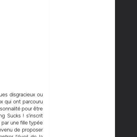
es disgracieux ou
ux qui ont parcouru
rsonnalité pour être
g Sucks ! s’inscrit
par une fille typée
envenu de proposer
trer l’éveil de la