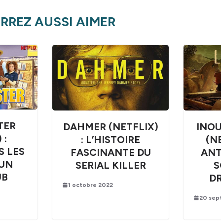
RREZ AUSSI AIMER
TER
DAHMER (NETFLIX)
INOU
 :
: L’HISTOIRE
(N
S LES
FASCINANTE DU
ANT
’UN
SERIAL KILLER
S
UB
D
1 octobre 2022
20 sep