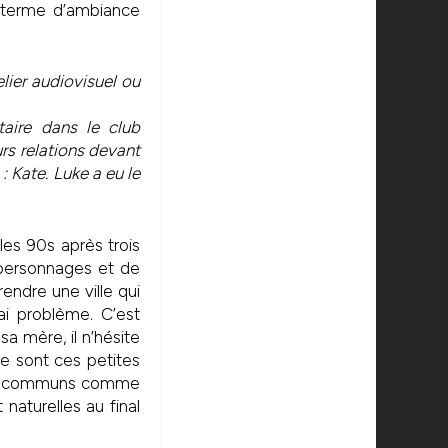
terme d’ambiance
elier audiovisuel ou
taire dans le club
urs relations devant
: Kate. Luke a eu le
les 90s après trois
s personnages et de
ndre une ville qui
ai problème. C’est
sa mère, il n’hésite
Ce sont ces petites
ieux communs comme
 naturelles au final