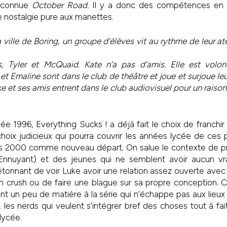
éconnue
October Road.
Il y a donc des compétences en 
 nostalgie pure aux manettes.
 ville de Boring, un groupe d’élèves vit au rythme de leur at
 Tyler et McQuaid. Kate n’a pas d’amis. Elle est volon
 et Emaline sont dans le club de théâtre et joue et surjoue le
 et ses amis entrent dans le club audiovisuel pour un raison 
ée 1996, Everything Sucks ! a déjà fait le choix de franchir 
choix judicieux qui pourra couvrir les années lycée de ce
s 2000 comme nouveau départ. On salue le contexte de pre
(Ennuyant) et des jeunes qui ne semblent avoir aucun vr
étonnant de voir Luke avoir une relation assez ouverte avec 
n crush ou de faire une blague sur sa propre conception. 
nt un peu de matière à la série qui n’échappe pas aux l
es, les nerds qui veulent s’intégrer bref des choses tout à fait
lycée.