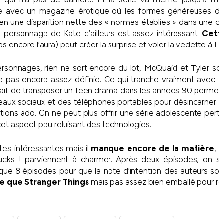
ille avec un magazine érotique où les formes généreuses 
c bien une disparition nette des « normes établies » dans une 
e personnage de Kate d’ailleurs est assez intéressant.
Cett
as encore l’aura) peut créer la surprise et voler la vedette à 
rsonnages, rien ne sort encore du lot, McQuaid et Tyler so
 pas encore assez définie. Ce qui tranche vraiment avec 
fait de transposer un teen drama dans les années 90 permet
réseaux sociaux et des téléphones portables pour désincarner
ations ado. On ne peut plus offrir une série adolescente per
cet aspect peu reluisant des technologies.
stes intéressantes mais il
manque encore de la matière
,
ucks ! parviennent à charmer. Après deux épisodes, on s
 que 8 épisodes pour que la note d’intention des auteurs so
e que Stranger Things
mais pas assez bien emballé pour ret