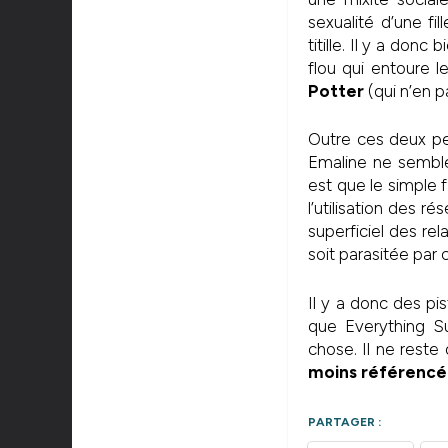
sexualité d’une f
titille. Il y a don
flou qui entoure l
Potter
(qui n’en p
Outre ces deux pe
Emaline ne semble
est que le simple 
l’utilisation des 
superficiel des rel
soit parasitée par 
Il y a donc des pi
que Everything S
chose. Il ne reste
moins référencé
PARTAGER :