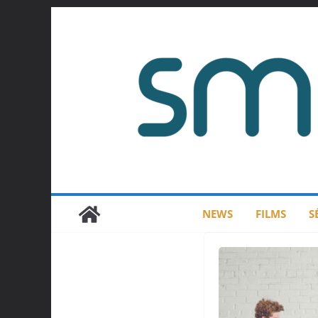
Passer
au
contenu
NEWS
FILMS
S