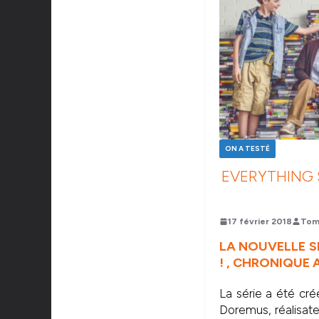
ON A TESTÉ
EVERYTHING S
17 février 2018
Tom
LA NOUVELLE S
! , CHRONIQUE 
La série a été cr
Doremus, réalisat