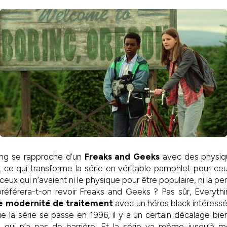
ing se rapproche d’un
Freaks and Geeks
avec des physiqu
 ce qui transforme la série en véritable pamphlet pour ce
eux qui n’avaient ni le physique pour être populaire, ni la pe
référera-t-on revoir Freaks and Geeks ? Pas sûr, Everythin
e modernité de traitement
avec un héros black intéressé 
 la série se passe en 1996, il y a un certain décalage bi
e qui n’a pas de barrière. Et la série va même jusqu’à mon