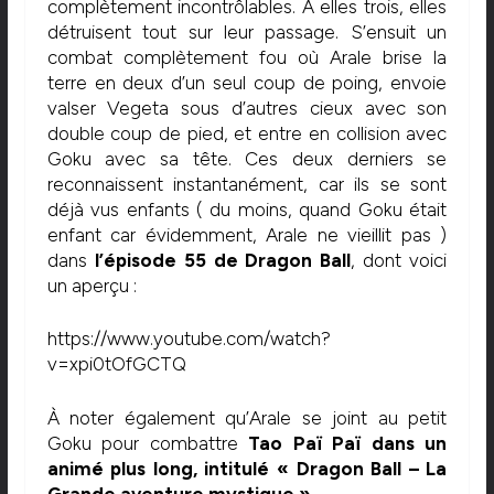
complètement incontrôlables. À elles trois, elles
détruisent tout sur leur passage. S’ensuit un
combat complètement fou où Arale brise la
terre en deux d’un seul coup de poing, envoie
valser Vegeta sous d’autres cieux avec son
double coup de pied, et entre en collision avec
Goku avec sa tête. Ces deux derniers se
reconnaissent instantanément, car ils se sont
déjà vus enfants ( du moins, quand Goku était
enfant car évidemment, Arale ne vieillit pas )
dans
l’épisode 55 de Dragon Ball
, dont voici
un aperçu :
https://www.youtube.com/watch?
v=xpi0tOfGCTQ
À noter également qu’Arale se joint au petit
Goku pour combattre
Tao Paï Paï dans un
animé plus long, intitulé « Dragon Ball – La
Grande aventure mystique ».