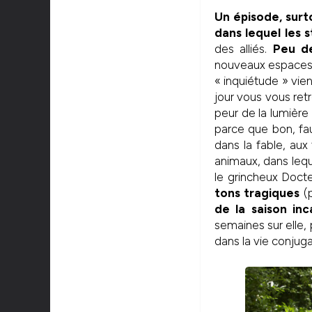
Un épisode, surt
dans lequel les s
des alliés.
Peu d
nouveaux espaces v
« inquiétude » vie
jour vous vous ret
peur de la lumière
parce que bon, fau
dans la fable, aux
animaux, dans lequ
le grincheux Docte
tons tragiques
(p
de la saison inc
semaines sur elle,
dans la vie conjug