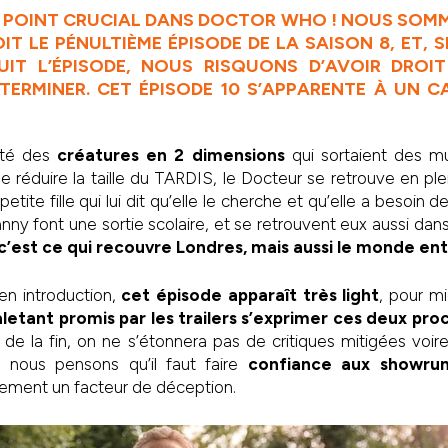
 POINT CRUCIAL DANS DOCTOR WHO ! NOUS SOMM
OIT LE PÉNULTIÈME ÉPISODE DE LA SAISON 8, ET, SI
SUIT L’ÉPISODE, NOUS RISQUONS D’AVOIR DROI
TERMINER. CET ÉPISODE 10 S’APPARENTE À UN 
nté des
créatures en 2 dimensions
qui sortaient des mu
de réduire la taille du TARDIS, le Docteur se retrouve en pl
tite fille qui lui dit qu’elle le cherche et qu’elle a besoin 
nny font une sortie scolaire, et se retrouvent eux aussi dan
 c’est ce qui recouvre Londres, mais aussi le monde en
en introduction,
cet épisode apparaît très light
, pour mi
tant promis par les trailers s’exprimer ces deux pro
de la fin, on ne s’étonnera pas de critiques mitigées voir
, nous pensons qu’il faut faire
confiance aux showrun
rement un facteur de déception.