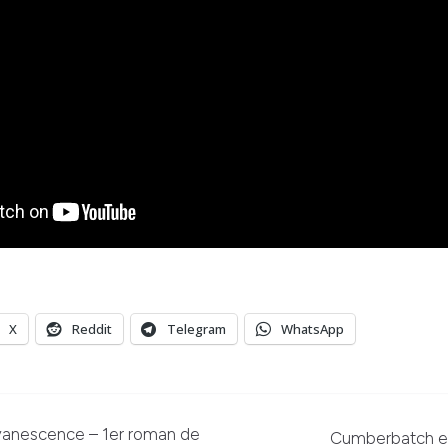
X
Reddit
Telegram
WhatsApp
Evanescence – 1er roman de
Cumberbatch es