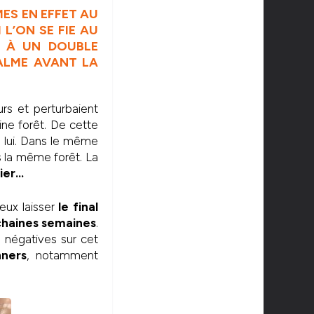
ES EN EFFET AU
 L’ON SE FIE AU
T À UN DOUBLE
CALME AVANT LA
rs et perturbaient
eine forêt. De cette
de lui. Dans le même
s la même forêt. La
tier…
eux laisser
le final
chaines semaines
.
e négatives sur cet
ners
, notamment