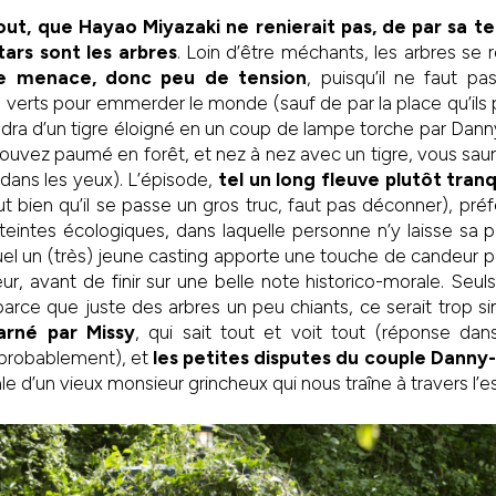
out, que Hayao Miyazaki ne renierait pas, de par sa te
tars sont les arbres
. Loin d’être méchants, les arbres se 
e menace, donc peu de tension
, puisqu’il ne faut p
erts pour emmerder le monde (sauf de par la place qu’ils 
ndra d’un tigre éloigné en un coup de lampe torche par Dan
rouvez paumé en forêt, et nez à nez avec un tigre, vous sau
 dans les yeux). L’épisode,
tel un long fleuve plutôt tranq
t bien qu’il se passe un gros truc, faut pas déconner), préf
 teintes écologiques, dans laquelle personne n’y laisse sa
el un (très) jeune casting apporte une touche de candeur 
ur, avant de finir sur une belle note historico-morale. Seul
arce que juste des arbres un peu chiants, ce serait trop s
arné par Missy
, qui sait tout et voit tout (réponse dan
 probablement), et
les petites disputes du couple Danny
ale d’un vieux monsieur grincheux qui nous traîne à travers l