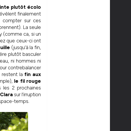
inte plutôt écolo
révèlent finalement
as compter sur ces
prennent). La seule
ny (comme ca, si un
rez que ceux-ci ont
uille
(jusqu’à la fin,
ère plutôt basculer
 peau, ni hommes ni
pour contrebalancer
s restent la
fin aux
imple),
le fil rouge
s les 2 prochaines
-Clara
sur l’irruption
’espace-temps.