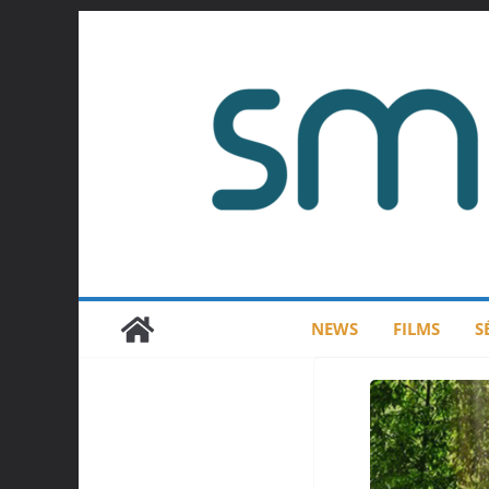
Passer
au
contenu
NEWS
FILMS
S