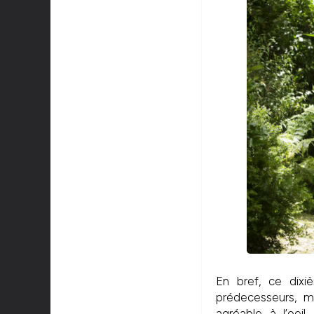
En bref, ce dix
prédecesseurs, m
agréable à l’oei