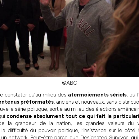
©ABC
 de constater qu’au milieu des
atermoiements sériels
, où 
ontenus préformatés
, anciens et nouveaux, sans distinctio
uvelle série politique, sortie au milieu des élections américai
qui
condense absolument tout ce qui fait la particula
 la grandeur de la nation, les grandes valeurs du v
la difficulté du pouvoir politique, l’insistance sur le côt
r un network. Peut-être parce que Designated Survivor, qui