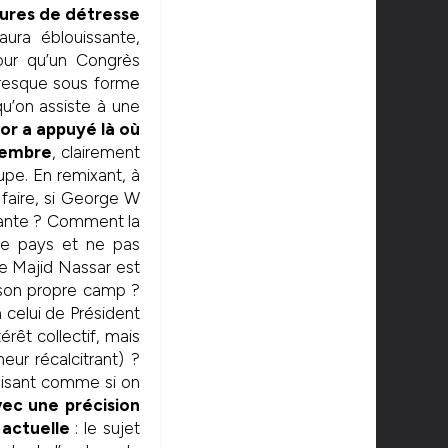
eures de détresse
aura éblouissante,
our qu’un Congrès
presque sous forme
u’on assiste à une
or a appuyé là où
tembre
, clairement
pe. En remixant, à
û faire, si George W
rante ? Comment la
le pays et ne pas
e Majid Nassar est
s son propre camp ?
celui de Président
érêt collectif, mais
ur récalcitrant) ?
faisant comme si on
vec une précision
 actuelle
: le sujet