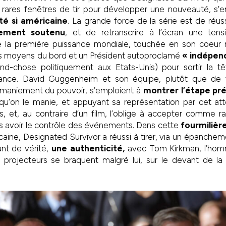
 rares fenêtres de tir pour développer une nouveauté, s’
ité si américaine
. La grande force de la série est de réus
ement soutenu
, et de retranscrire à l’écran une ten
 de la première puissance mondiale, touchée en son coeur
les moyens du bord et un Président autoproclamé
« indépen
nd-chose politiquement aux Etats-Unis) pour sortir la tê
iance. David Guggenheim et son équipe, plutôt que de f
 maniement du pouvoir, s’emploient à
montrer l’étape pr
’on le manie, et appuyant sa représentation par cet att
, et, au contraire d’un film, l’oblige à accepter comme r
s avoir le contrôle des événements. Dans cette
fourmilièr
icaine, Designated Survivor a réussi à tirer, via un épanche
ant de vérité,
une authenticité,
avec Tom Kirkman, l’hom
es projecteurs se braquent malgré lui, sur le devant de l