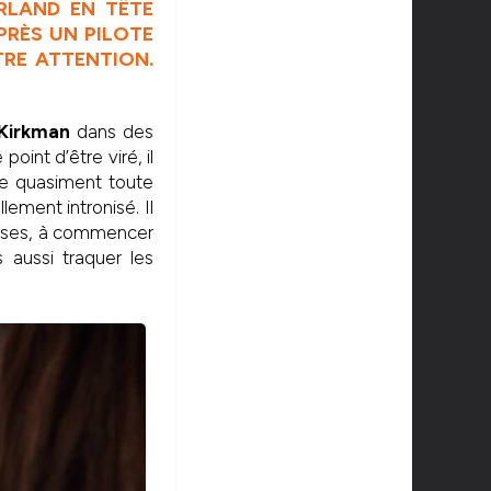
ERLAND EN TÊTE
PRÈS UN PILOTE
TRE ATTENTION.
 Kirkman
dans des
oint d’être viré, il
e quasiment toute
iellement intronisé. Il
crises, à commencer
 aussi traquer les