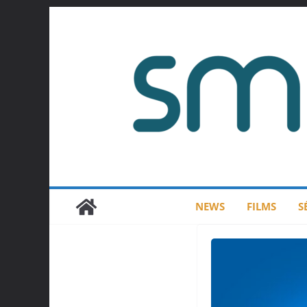
Passer
au
contenu
NEWS
FILMS
S