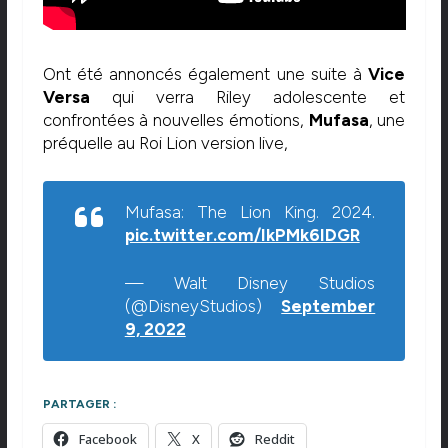
Ont été annoncés également une suite à
Vice
Versa
qui verra Riley adolescente et
confrontées à nouvelles émotions,
Mufasa
, une
préquelle au Roi Lion version live,
Mufasa: The Lion King. 2024.
pic.twitter.com/IkPMk6IDGR
— Walt Disney Studios
(@DisneyStudios)
September
9, 2022
PARTAGER :
Facebook
X
Reddit