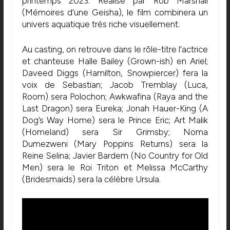
printemps 2023. Réalisé par Rob Marshall
(Mémoires d’une Geisha), le film combinera un
univers aquatique très riche visuellement.
Au casting, on retrouve dans le rôle-titre l’actrice
et chanteuse Halle Bailey (Grown-ish) en Ariel;
Daveed Diggs (Hamilton, Snowpiercer) fera la
voix de Sebastian; Jacob Tremblay (Luca,
Room) sera Polochon; Awkwafina (Raya and the
Last Dragon) sera Eureka; Jonah Hauer-King (A
Dog’s Way Home) sera le Prince Eric; Art Malik
(Homeland) sera Sir Grimsby; Noma
Dumezweni (Mary Poppins Returns) sera la
Reine Selina; Javier Bardem (No Country for Old
Men) sera le Roi Triton et Melissa McCarthy
(Bridesmaids) sera la célèbre Ursula.