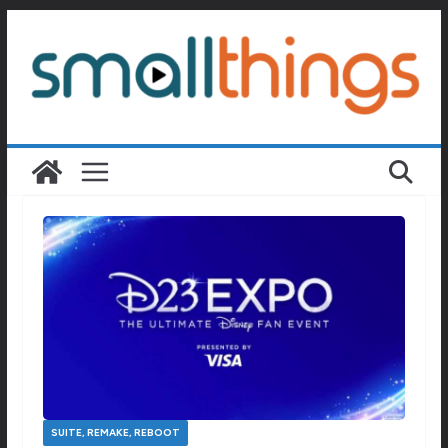
Passer
au
contenu
SUITE, REMAKE, REBOOT