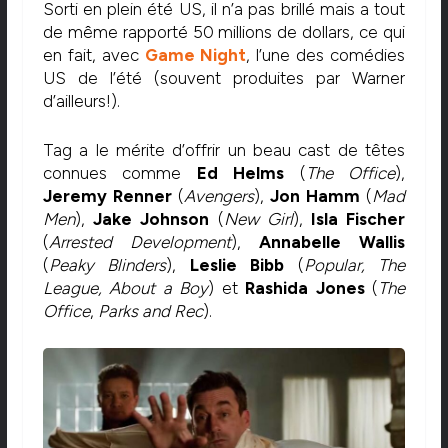
Sorti en plein été US, il n’a pas brillé mais a tout
de même rapporté 50 millions de dollars, ce qui
en fait, avec
Game Night
, l’une des comédies
US de l’été (souvent produites par Warner
d’ailleurs!).
Tag a le mérite d’offrir un beau cast de têtes
connues comme
Ed Helms
(
The Office
),
Jeremy Renner
(
Avengers
),
Jon Hamm
(
Mad
Men
),
Jake Johnson
(
New
Girl
),
Isla Fischer
(
Arrested Development
),
Annabelle Wallis
(
Peaky Blinders
),
Leslie Bibb
(
Popular, The
League, About a Boy
) et
Rashida Jones
(
The
Office
,
Parks and Rec
).